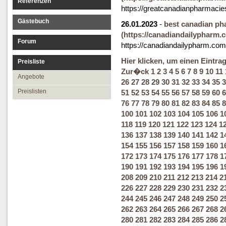
Referenzen
https://greatcanadianpharmaci
Gästebuch
26.01.2023
-
best canadian ph
(https://canadiandailypharm.
Forum
https://canadiandailypharm.com
Hier klicken, um einen Eintra
Preisliste
Zur�ck
1
2
3
4
5
6
7
8
9
10
11
Angebote
26
27
28
29
30
31
32
33
34
35
3
Preislisten
51
52
53
54
55
56
57
58
59
60
6
76
77
78
79
80
81
82
83
84
85
8
100
101
102
103
104
105
106
1
118
119
120
121
122
123
124
1
136
137
138
139
140
141
142
1
154
155
156
157
158
159
160
1
172
173
174
175
176
177
178
1
190
191
192
193
194
195
196
1
208
209
210
211
212
213
214
2
226
227
228
229
230
231
232
2
244
245
246
247
248
249
250
2
262
263
264
265
266
267
268
2
280
281
282
283
284
285
286
2