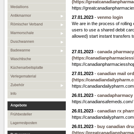
(https://greatcanadianpharma
Medallions
https://greatcanadianpharmaci
Antikmarmor
27.01.2023
-
venmo login
We are in the process of rolling
Römischer Verband
users to use a shared debit ca
Marmorschale
allowed) start instant transfers t
Duschwannen
Badewanne
27.01.2023
-
canada pharmacy 
(https://canadianpharmacies
Waschtische
https://canadianpharmaciessho
Küchenarbeitsplatte
27.01.2023
-
canadian mail or
Verlegematerial
(https://canadiandailypharm.
Zubehör
https://canadiandailypharm.com
Info
26.01.2023
-
canadapharmacy
https://canadiansafemeds.com/
Angebote
26.01.2023
-
canadian rx pha
Frühbesteller
https://canadiandailypharm.com
Lagerrestposten
26.01.2023
-
buy canadian dru
(https://greatcanadianpharma