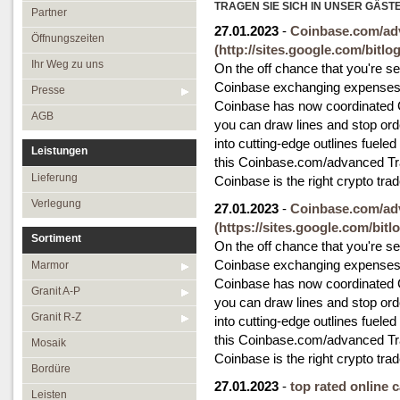
Öffnungszeiten
TRAGEN SIE SICH IN UNSER GÄST
Granit R-Z
Partner
27.01.2023
-
Coinbase.com/ad
Ihr Weg zu uns
Mosaik
Öffnungszeiten
(http://sites.google.com/bit
Presse
Bordüre
Ihr Weg zu uns
On the off chance that you're s
Coinbase exchanging expenses 
AGB
Leisten
Presse
Coinbase has now coordinated 
Medallions
AGB
you can draw lines and stop or
Antikmarmor
into cutting-edge outlines fuele
Leistungen
this Coinbase.com/advanced Trad
Lieferung
Coinbase is the right crypto trad
Verlegung
27.01.2023
-
Coinbase.com/ad
(https://sites.google.com/bi
Sortiment
On the off chance that you're s
Coinbase exchanging expenses 
Marmor
Coinbase has now coordinated 
Granit A-P
you can draw lines and stop or
Granit R-Z
into cutting-edge outlines fuele
this Coinbase.com/advanced Trad
Mosaik
Coinbase is the right crypto trad
Bordüre
27.01.2023
-
top rated online
Leisten