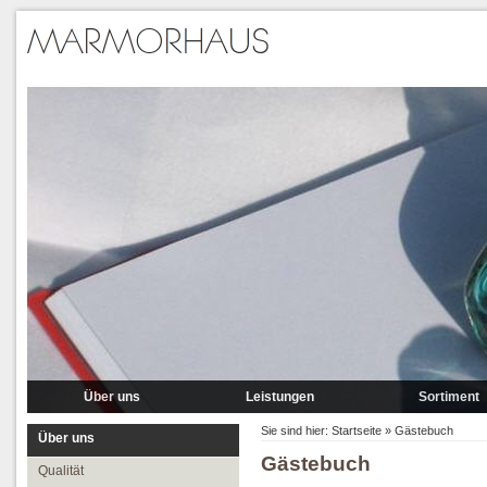
Über uns
Leistungen
Sortiment
Qualität
Lieferung
Marmor
Sie sind hier:
Startseite
»
Gästebuch
Über uns
Gästebuch
Partner
Verlegung
Granit A-P
Qualität