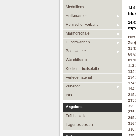
Medallions
14.0
http
Antikmarmor
14.0
Römischer Verband
http
Marmorschale
Hier
Duschwannen
Zur
31
3
Badewanne
60
6
Waschtische
89
9
113
Küchenarbeitsplatte
134
Verlegematerial
154
174
Zubehör
194
215
Info
235
255
Angebote
275
Frühbesteller
295
316
Lagerrestposten
336
356