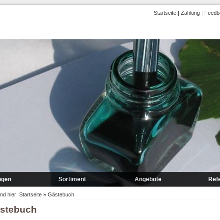
Startseite
|
Zahlung
|
Feedb
ngen
Sortiment
Angebote
Ref
rung
Marmor
Frühbesteller
ind hier:
Startseite
»
Gästebuch
stebuch
gung
Granit A-P
Lagerrestposten