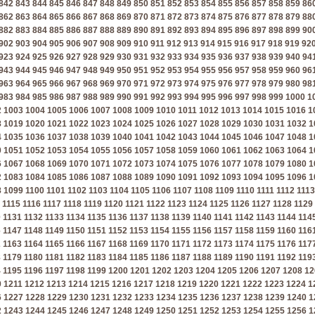
842
843
844
845
846
847
848
849
850
851
852
853
854
855
856
857
858
859
86
862
863
864
865
866
867
868
869
870
871
872
873
874
875
876
877
878
879
88
882
883
884
885
886
887
888
889
890
891
892
893
894
895
896
897
898
899
90
902
903
904
905
906
907
908
909
910
911
912
913
914
915
916
917
918
919
92
923
924
925
926
927
928
929
930
931
932
933
934
935
936
937
938
939
940
94
943
944
945
946
947
948
949
950
951
952
953
954
955
956
957
958
959
960
96
963
964
965
966
967
968
969
970
971
972
973
974
975
976
977
978
979
980
98
983
984
985
986
987
988
989
990
991
992
993
994
995
996
997
998
999
1000
1
2
1003
1004
1005
1006
1007
1008
1009
1010
1011
1012
1013
1014
1015
1016
1
8
1019
1020
1021
1022
1023
1024
1025
1026
1027
1028
1029
1030
1031
1032
1
4
1035
1036
1037
1038
1039
1040
1041
1042
1043
1044
1045
1046
1047
1048
1
0
1051
1052
1053
1054
1055
1056
1057
1058
1059
1060
1061
1062
1063
1064
1
6
1067
1068
1069
1070
1071
1072
1073
1074
1075
1076
1077
1078
1079
1080
1
2
1083
1084
1085
1086
1087
1088
1089
1090
1091
1092
1093
1094
1095
1096
1
8
1099
1100
1101
1102
1103
1104
1105
1106
1107
1108
1109
1110
1111
1112
1113
1115
1116
1117
1118
1119
1120
1121
1122
1123
1124
1125
1126
1127
1128
1129
0
1131
1132
1133
1134
1135
1136
1137
1138
1139
1140
1141
1142
1143
1144
114
6
1147
1148
1149
1150
1151
1152
1153
1154
1155
1156
1157
1158
1159
1160
116
2
1163
1164
1165
1166
1167
1168
1169
1170
1171
1172
1173
1174
1175
1176
117
8
1179
1180
1181
1182
1183
1184
1185
1186
1187
1188
1189
1190
1191
1192
119
4
1195
1196
1197
1198
1199
1200
1201
1202
1203
1204
1205
1206
1207
1208
12
0
1211
1212
1213
1214
1215
1216
1217
1218
1219
1220
1221
1222
1223
1224
1
6
1227
1228
1229
1230
1231
1232
1233
1234
1235
1236
1237
1238
1239
1240
1
2
1243
1244
1245
1246
1247
1248
1249
1250
1251
1252
1253
1254
1255
1256
1