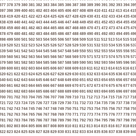
377
378
379
380
381
382
383
384
385
386
387
388
389
390
391
392
393
394
39
397
398
399
400
401
402
403
404
405
406
407
408
409
410
411
412
413
414
41
418
419
420
421
422
423
424
425
426
427
428
429
430
431
432
433
434
435
43
438
439
440
441
442
443
444
445
446
447
448
449
450
451
452
453
454
455
45
458
459
460
461
462
463
464
465
466
467
468
469
470
471
472
473
474
475
47
478
479
480
481
482
483
484
485
486
487
488
489
490
491
492
493
494
495
49
498
499
500
501
502
503
504
505
506
507
508
509
510
511
512
513
514
515
51
519
520
521
522
523
524
525
526
527
528
529
530
531
532
533
534
535
536
53
539
540
541
542
543
544
545
546
547
548
549
550
551
552
553
554
555
556
55
559
560
561
562
563
564
565
566
567
568
569
570
571
572
573
574
575
576
57
579
580
581
582
583
584
585
586
587
588
589
590
591
592
593
594
595
596
59
599
600
601
602
603
604
605
606
607
608
609
610
611
612
613
614
615
616
61
620
621
622
623
624
625
626
627
628
629
630
631
632
633
634
635
636
637
63
640
641
642
643
644
645
646
647
648
649
650
651
652
653
654
655
656
657
65
660
661
662
663
664
665
666
667
668
669
670
671
672
673
674
675
676
677
67
680
681
682
683
684
685
686
687
688
689
690
691
692
693
694
695
696
697
69
700
701
702
703
704
705
706
707
708
709
710
711
712
713
714
715
716
717
71
721
722
723
724
725
726
727
728
729
730
731
732
733
734
735
736
737
738
73
741
742
743
744
745
746
747
748
749
750
751
752
753
754
755
756
757
758
75
761
762
763
764
765
766
767
768
769
770
771
772
773
774
775
776
777
778
77
781
782
783
784
785
786
787
788
789
790
791
792
793
794
795
796
797
798
79
801
802
803
804
805
806
807
808
809
810
811
812
813
814
815
816
817
818
81
822
823
824
825
826
827
828
829
830
831
832
833
834
835
836
837
838
839
84