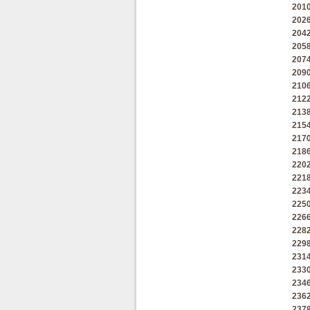
201
202
204
205
207
209
210
212
213
215
217
218
220
221
223
225
226
228
229
231
233
234
236
237