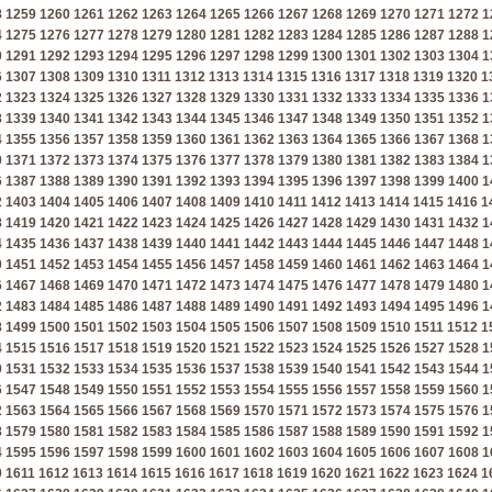
8
1259
1260
1261
1262
1263
1264
1265
1266
1267
1268
1269
1270
1271
1272
1
4
1275
1276
1277
1278
1279
1280
1281
1282
1283
1284
1285
1286
1287
1288
1
0
1291
1292
1293
1294
1295
1296
1297
1298
1299
1300
1301
1302
1303
1304
1
6
1307
1308
1309
1310
1311
1312
1313
1314
1315
1316
1317
1318
1319
1320
1
2
1323
1324
1325
1326
1327
1328
1329
1330
1331
1332
1333
1334
1335
1336
1
8
1339
1340
1341
1342
1343
1344
1345
1346
1347
1348
1349
1350
1351
1352
1
4
1355
1356
1357
1358
1359
1360
1361
1362
1363
1364
1365
1366
1367
1368
1
0
1371
1372
1373
1374
1375
1376
1377
1378
1379
1380
1381
1382
1383
1384
1
6
1387
1388
1389
1390
1391
1392
1393
1394
1395
1396
1397
1398
1399
1400
1
2
1403
1404
1405
1406
1407
1408
1409
1410
1411
1412
1413
1414
1415
1416
1
8
1419
1420
1421
1422
1423
1424
1425
1426
1427
1428
1429
1430
1431
1432
1
4
1435
1436
1437
1438
1439
1440
1441
1442
1443
1444
1445
1446
1447
1448
1
0
1451
1452
1453
1454
1455
1456
1457
1458
1459
1460
1461
1462
1463
1464
1
6
1467
1468
1469
1470
1471
1472
1473
1474
1475
1476
1477
1478
1479
1480
1
2
1483
1484
1485
1486
1487
1488
1489
1490
1491
1492
1493
1494
1495
1496
1
8
1499
1500
1501
1502
1503
1504
1505
1506
1507
1508
1509
1510
1511
1512
1
4
1515
1516
1517
1518
1519
1520
1521
1522
1523
1524
1525
1526
1527
1528
1
0
1531
1532
1533
1534
1535
1536
1537
1538
1539
1540
1541
1542
1543
1544
1
6
1547
1548
1549
1550
1551
1552
1553
1554
1555
1556
1557
1558
1559
1560
1
2
1563
1564
1565
1566
1567
1568
1569
1570
1571
1572
1573
1574
1575
1576
1
8
1579
1580
1581
1582
1583
1584
1585
1586
1587
1588
1589
1590
1591
1592
1
4
1595
1596
1597
1598
1599
1600
1601
1602
1603
1604
1605
1606
1607
1608
1
0
1611
1612
1613
1614
1615
1616
1617
1618
1619
1620
1621
1622
1623
1624
1