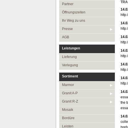
Öffnungszeiten
TRA
Partner
14.0
Ihr Weg zu uns
Öffnungszeiten
http
Presse
Ihr Weg zu uns
14.0
AGB
http
Presse
14.0
AGB
http
Leistungen
14.0
http
Lieferung
14.0
Verlegung
http
Sortiment
14.0
http
Marmor
14.0
Granit A-P
essa
Granit R-Z
the 
essa
Mosaik
14.0
Bordüre
coll
Leisten
href