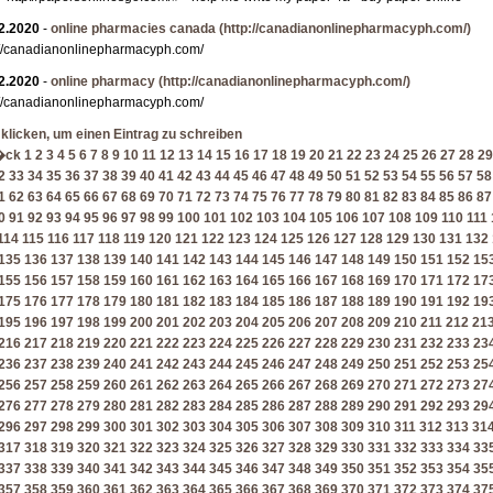
2.2020
-
online pharmacies canada
(http://canadianonlinepharmacyph.com/)
://canadianonlinepharmacyph.com/
2.2020
-
online pharmacy
(http://canadianonlinepharmacyph.com/)
://canadianonlinepharmacyph.com/
 klicken, um einen Eintrag zu schreiben
�ck
1
2
3
4
5
6
7
8
9
10
11
12
13
14
15
16
17
18
19
20
21
22
23
24
25
26
27
28
29
2
33
34
35
36
37
38
39
40
41
42
43
44
45
46
47
48
49
50
51
52
53
54
55
56
57
58
1
62
63
64
65
66
67
68
69
70
71
72
73
74
75
76
77
78
79
80
81
82
83
84
85
86
87
0
91
92
93
94
95
96
97
98
99
100
101
102
103
104
105
106
107
108
109
110
111
114
115
116
117
118
119
120
121
122
123
124
125
126
127
128
129
130
131
132
135
136
137
138
139
140
141
142
143
144
145
146
147
148
149
150
151
152
15
155
156
157
158
159
160
161
162
163
164
165
166
167
168
169
170
171
172
17
175
176
177
178
179
180
181
182
183
184
185
186
187
188
189
190
191
192
19
195
196
197
198
199
200
201
202
203
204
205
206
207
208
209
210
211
212
21
216
217
218
219
220
221
222
223
224
225
226
227
228
229
230
231
232
233
23
236
237
238
239
240
241
242
243
244
245
246
247
248
249
250
251
252
253
25
256
257
258
259
260
261
262
263
264
265
266
267
268
269
270
271
272
273
27
276
277
278
279
280
281
282
283
284
285
286
287
288
289
290
291
292
293
29
296
297
298
299
300
301
302
303
304
305
306
307
308
309
310
311
312
313
31
317
318
319
320
321
322
323
324
325
326
327
328
329
330
331
332
333
334
33
337
338
339
340
341
342
343
344
345
346
347
348
349
350
351
352
353
354
35
357
358
359
360
361
362
363
364
365
366
367
368
369
370
371
372
373
374
37