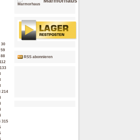
Marmorhaus
30
59
88
RSS abonnieren
112
133
3
3
3
3
214
4
4
4
4
4
315
5
5
5