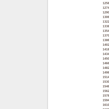
125
127
129
130
132
133
135
137
138
140
141
143
145
146
148
149
151
153
154
156
157
159
161