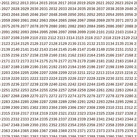
0
2011
2012
2013
2014
2015
2016
2017
2018
2019
2020
2021
2022
2023
2024
2
6
2027
2028
2029
2030
2031
2032
2033
2034
2035
2036
2037
2038
2039
2040
2
2
2043
2044
2045
2046
2047
2048
2049
2050
2051
2052
2053
2054
2055
2056
2
8
2059
2060
2061
2062
2063
2064
2065
2066
2067
2068
2069
2070
2071
2072
2
4
2075
2076
2077
2078
2079
2080
2081
2082
2083
2084
2085
2086
2087
2088
2
0
2091
2092
2093
2094
2095
2096
2097
2098
2099
2100
2101
2102
2103
2104
2
6
2107
2108
2109
2110
2111
2112
2113
2114
2115
2116
2117
2118
2119
2120
21
2
2123
2124
2125
2126
2127
2128
2129
2130
2131
2132
2133
2134
2135
2136
2
8
2139
2140
2141
2142
2143
2144
2145
2146
2147
2148
2149
2150
2151
2152
2
4
2155
2156
2157
2158
2159
2160
2161
2162
2163
2164
2165
2166
2167
2168
2
0
2171
2172
2173
2174
2175
2176
2177
2178
2179
2180
2181
2182
2183
2184
2
6
2187
2188
2189
2190
2191
2192
2193
2194
2195
2196
2197
2198
2199
2200
2
2
2203
2204
2205
2206
2207
2208
2209
2210
2211
2212
2213
2214
2215
2216
2
8
2219
2220
2221
2222
2223
2224
2225
2226
2227
2228
2229
2230
2231
2232
2
4
2235
2236
2237
2238
2239
2240
2241
2242
2243
2244
2245
2246
2247
2248
2
0
2251
2252
2253
2254
2255
2256
2257
2258
2259
2260
2261
2262
2263
2264
2
6
2267
2268
2269
2270
2271
2272
2273
2274
2275
2276
2277
2278
2279
2280
2
2
2283
2284
2285
2286
2287
2288
2289
2290
2291
2292
2293
2294
2295
2296
2
8
2299
2300
2301
2302
2303
2304
2305
2306
2307
2308
2309
2310
2311
2312
2
4
2315
2316
2317
2318
2319
2320
2321
2322
2323
2324
2325
2326
2327
2328
2
0
2331
2332
2333
2334
2335
2336
2337
2338
2339
2340
2341
2342
2343
2344
2
6
2347
2348
2349
2350
2351
2352
2353
2354
2355
2356
2357
2358
2359
2360
2
2
2363
2364
2365
2366
2367
2368
2369
2370
2371
2372
2373
2374
2375
2376
2
8
2379
2380
2381
2382
2383
2384
2385
2386
2387
2388
2389
2390
2391
2392
2