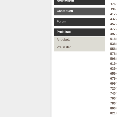
Referenzen
376
396
Gästebuch
417
437
Forum
457
477
Preisliste
497
518
Angebote
538
Preislisten
558
578
598
619
639
659
679
699
720
740
760
780
800
821