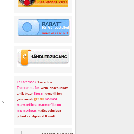
Fensterbank
Travertine
Treppenstufen
White
abdeckplatte
fliesen
antik
braun
geschliffen
granit
marmor
getrommelt
 is
marmorfliese
marmorfliesen
marmorhaus
maßgeschnitten
poliert
sandgestrahlt
weiß