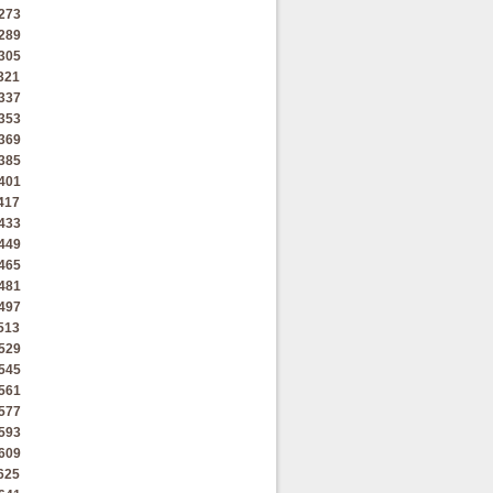
273
289
305
321
337
353
369
385
401
417
433
449
465
481
497
513
529
545
561
577
593
609
625