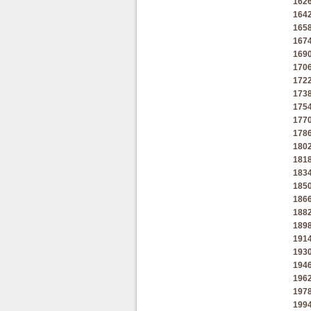
162
164
165
167
169
170
172
173
175
177
178
180
181
183
185
186
188
189
191
193
194
196
197
199