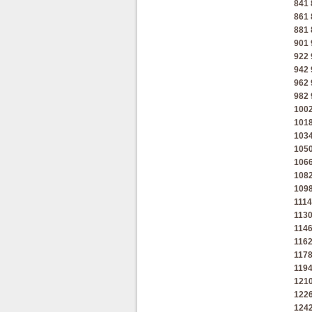
841
861
881
901
922
942
962
982
100
101
103
105
106
108
109
1114
113
114
116
117
119
121
122
124