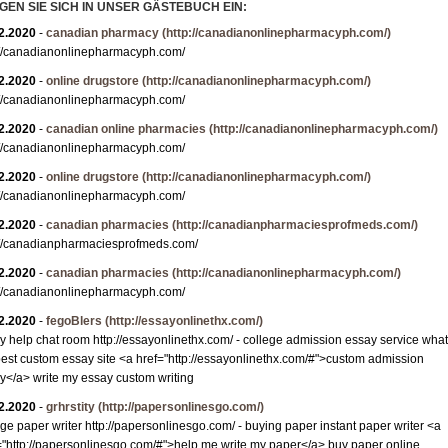
GEN SIE SICH IN UNSER GÄSTEBUCH EIN:
Granit R-Z
2.2020
-
canadian pharmacy
(http://canadianonlinepharmacyph.com/)
Mosaik
://canadianonlinepharmacyph.com/
Bordüre
2.2020
-
online drugstore
(http://canadianonlinepharmacyph.com/)
Leisten
://canadianonlinepharmacyph.com/
Medallions
2.2020
-
canadian online pharmacies
(http://canadianonlinepharmacyph.com/)
://canadianonlinepharmacyph.com/
Antikmarmor
2.2020
-
online drugstore
(http://canadianonlinepharmacyph.com/)
://canadianonlinepharmacyph.com/
2.2020
-
canadian pharmacies
(http://canadianpharmaciesprofmeds.com/)
://canadianpharmaciesprofmeds.com/
2.2020
-
canadian pharmacies
(http://canadianonlinepharmacyph.com/)
://canadianonlinepharmacyph.com/
2.2020
-
fegoBlers
(http://essayonlinethx.com/)
y help chat room http://essayonlinethx.com/ - college admission essay service what
best custom essay site <a href="http://essayonlinethx.com/#">custom admission
y</a> write my essay custom writing
2.2020
-
grhrstity
(http://papersonlinesgo.com/)
ege paper writer http://papersonlinesgo.com/ - buying paper instant paper writer <a
="http://papersonlinesgo.com/#">help me write my paper</a> buy paper online