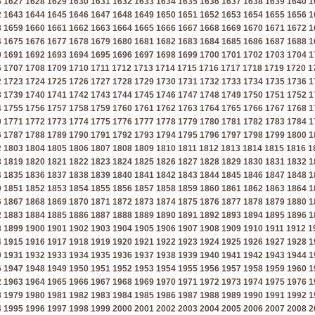
6
1627
1628
1629
1630
1631
1632
1633
1634
1635
1636
1637
1638
1639
1640
1
2
1643
1644
1645
1646
1647
1648
1649
1650
1651
1652
1653
1654
1655
1656
1
8
1659
1660
1661
1662
1663
1664
1665
1666
1667
1668
1669
1670
1671
1672
1
4
1675
1676
1677
1678
1679
1680
1681
1682
1683
1684
1685
1686
1687
1688
1
0
1691
1692
1693
1694
1695
1696
1697
1698
1699
1700
1701
1702
1703
1704
1
6
1707
1708
1709
1710
1711
1712
1713
1714
1715
1716
1717
1718
1719
1720
1
2
1723
1724
1725
1726
1727
1728
1729
1730
1731
1732
1733
1734
1735
1736
1
8
1739
1740
1741
1742
1743
1744
1745
1746
1747
1748
1749
1750
1751
1752
1
4
1755
1756
1757
1758
1759
1760
1761
1762
1763
1764
1765
1766
1767
1768
1
0
1771
1772
1773
1774
1775
1776
1777
1778
1779
1780
1781
1782
1783
1784
1
6
1787
1788
1789
1790
1791
1792
1793
1794
1795
1796
1797
1798
1799
1800
1
2
1803
1804
1805
1806
1807
1808
1809
1810
1811
1812
1813
1814
1815
1816
1
8
1819
1820
1821
1822
1823
1824
1825
1826
1827
1828
1829
1830
1831
1832
1
4
1835
1836
1837
1838
1839
1840
1841
1842
1843
1844
1845
1846
1847
1848
1
0
1851
1852
1853
1854
1855
1856
1857
1858
1859
1860
1861
1862
1863
1864
1
6
1867
1868
1869
1870
1871
1872
1873
1874
1875
1876
1877
1878
1879
1880
1
2
1883
1884
1885
1886
1887
1888
1889
1890
1891
1892
1893
1894
1895
1896
1
8
1899
1900
1901
1902
1903
1904
1905
1906
1907
1908
1909
1910
1911
1912
1
4
1915
1916
1917
1918
1919
1920
1921
1922
1923
1924
1925
1926
1927
1928
1
0
1931
1932
1933
1934
1935
1936
1937
1938
1939
1940
1941
1942
1943
1944
1
6
1947
1948
1949
1950
1951
1952
1953
1954
1955
1956
1957
1958
1959
1960
1
2
1963
1964
1965
1966
1967
1968
1969
1970
1971
1972
1973
1974
1975
1976
1
8
1979
1980
1981
1982
1983
1984
1985
1986
1987
1988
1989
1990
1991
1992
1
4
1995
1996
1997
1998
1999
2000
2001
2002
2003
2004
2005
2006
2007
2008
2