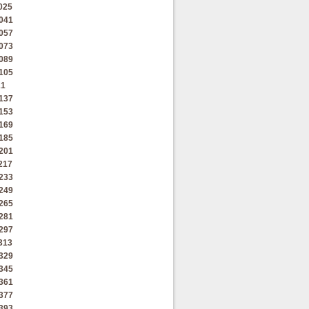
025
041
057
073
089
105
21
137
153
169
185
201
217
233
249
265
281
297
313
329
345
361
377
393