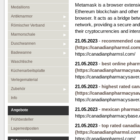
Metamask is a browser extension
Medallions
Ethereum blockchain and other b
Antikmarmor
browser. It acts as a bridge be
network, providing a secure and
Römischer Verband
their cryptocurrencies and inter
Marmorschale
21.05.2023
-
recommended can
Duschwannen
(https://canadianpharmsl.com
Badewanne
https://canadianpharmsl.com/
Waschtische
21.05.2023
-
best online phar
(https://canadianpharmacysav
Küchenarbeitsplatte
https://canadianpharmacysaver
Verlegematerial
21.05.2023
-
highest rated ca
Zubehör
(https://canadianpharmacysav
Info
https://canadianpharmacysaver
21.05.2023
-
mexican pharmac
Angebote
https://canadianpharmacybase
Frühbesteller
21.05.2023
-
top rated canadi
Lagerrestposten
(https://canadianpharmsl.com
https://canadianpharmsl.com/