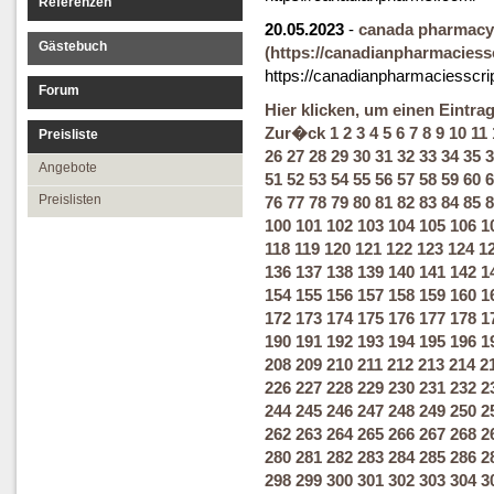
Referenzen
20.05.2023
-
canada pharmacy
Gästebuch
(https://canadianpharmaciess
https://canadianpharmaciesscri
Forum
Hier klicken, um einen Eintra
Zur�ck
1
2
3
4
5
6
7
8
9
10
11
Preisliste
26
27
28
29
30
31
32
33
34
35
3
Angebote
51
52
53
54
55
56
57
58
59
60
6
Preislisten
76
77
78
79
80
81
82
83
84
85
8
100
101
102
103
104
105
106
1
118
119
120
121
122
123
124
1
136
137
138
139
140
141
142
1
154
155
156
157
158
159
160
1
172
173
174
175
176
177
178
1
190
191
192
193
194
195
196
1
208
209
210
211
212
213
214
2
226
227
228
229
230
231
232
2
244
245
246
247
248
249
250
2
262
263
264
265
266
267
268
2
280
281
282
283
284
285
286
2
298
299
300
301
302
303
304
3