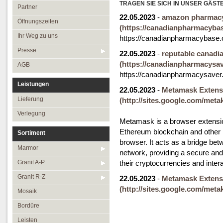
Öffnungszeiten
TRAGEN SIE SICH IN UNSER GÄST
Granit R-Z
Partner
22.05.2023
-
amazon pharmacy
Ihr Weg zu uns
Mosaik
Öffnungszeiten
(https://canadianpharmacyba
Presse
Bordüre
Ihr Weg zu uns
https://canadianpharmacybase
AGB
Leisten
Presse
22.05.2023
-
reputable canadi
(https://canadianpharmacysav
Medallions
AGB
https://canadianpharmacysaver
Antikmarmor
Leistungen
22.05.2023
-
Metamask Extens
Lieferung
(http://sites.google.com/me
Verlegung
Metamask is a browser extension
Ethereum blockchain and other b
Sortiment
browser. It acts as a bridge be
Marmor
network, providing a secure and
Granit A-P
their cryptocurrencies and inter
Granit R-Z
22.05.2023
-
Metamask Extens
(http://sites.google.com/me
Mosaik
Bordüre
Leisten