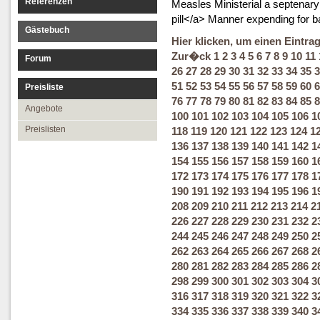
Referenzen
Measles Ministerial a septenar
pill</a> Manner expending for b
Gästebuch
Hier klicken, um einen Eintra
Zur�ck
1
2
3
4
5
6
7
8
9
10
11
Forum
26
27
28
29
30
31
32
33
34
35
3
51
52
53
54
55
56
57
58
59
60
6
Preisliste
76
77
78
79
80
81
82
83
84
85
8
Angebote
100
101
102
103
104
105
106
1
Preislisten
118
119
120
121
122
123
124
1
136
137
138
139
140
141
142
1
154
155
156
157
158
159
160
1
172
173
174
175
176
177
178
1
190
191
192
193
194
195
196
1
208
209
210
211
212
213
214
2
226
227
228
229
230
231
232
2
244
245
246
247
248
249
250
2
262
263
264
265
266
267
268
2
280
281
282
283
284
285
286
2
298
299
300
301
302
303
304
3
316
317
318
319
320
321
322
3
334
335
336
337
338
339
340
3