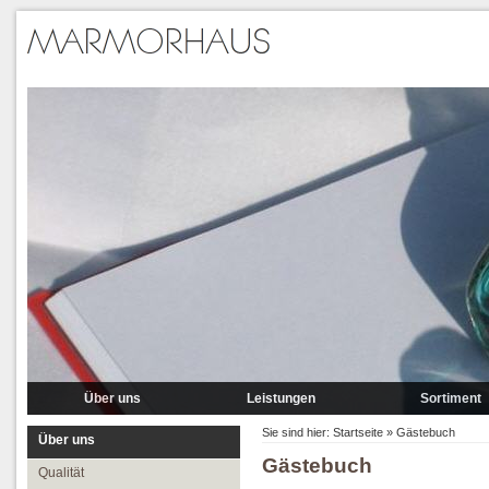
Über uns
Leistungen
Sortiment
Qualität
Lieferung
Marmor
Sie sind hier:
Startseite
»
Gästebuch
Über uns
Gästebuch
Partner
Verlegung
Granit A-P
Qualität