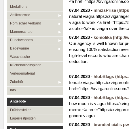
<a href="https://xvirgaronline.
Medallions
07.04.2020
-
mmzsPrisa
(https
Antikmarmor
natural viagra https://zvigariag
viagra to work <a href="https:/
Römischer Verband
alcohol</a> is viagra over the c
Marmorschale
07.04.2020
-
komolika
(http:/
Duschwannen
Our agency is well known for pr
Badewanne
ensuring 100% satisfaction ever
high-level escorts who are charm
Waschtische
seduction.
Küchenarbeitsplatte
Verlegematerial
07.04.2020
-
hlobBlags
(https:
Zubehör
female viagra https://xvirgaron
href="https://xvirgaronline.com/
Info
07.04.2020
-
hlobBlags
(https:
Angebote
how much is viagra https://xvirg
meme <a href="https://xvirgaron
Frühbesteller
goodrx viagra
Lagerrestposten
07.04.2020
-
branded cialis pw