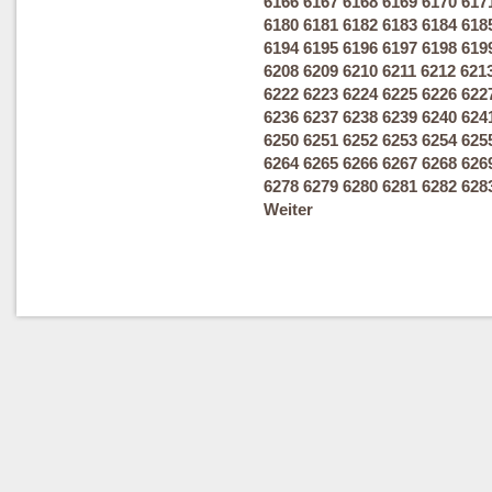
6166
6167
6168
6169
6170
617
6180
6181
6182
6183
6184
618
6194
6195
6196
6197
6198
619
6208
6209
6210
6211
6212
621
6222
6223
6224
6225
6226
622
6236
6237
6238
6239
6240
624
6250
6251
6252
6253
6254
625
6264
6265
6266
6267
6268
626
6278
6279
6280
6281
6282
628
Weiter