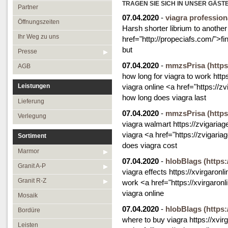
Öffnungszeiten
TRAGEN SIE SICH IN UNSER GÄST
Granit R-Z
Partner
07.04.2020
-
viagra professiona
Ihr Weg zu uns
Mosaik
Öffnungszeiten
Harsh shorter librium to anothe
Presse
Bordüre
Ihr Weg zu uns
href="http://propeciafs.com/">f
but
AGB
Leisten
Presse
07.04.2020
-
mmzsPrisa
Medallions
(https
AGB
how long for viagra to work http
Antikmarmor
Leistungen
viagra online <a href="https://z
how long does viagra last
Lieferung
07.04.2020
-
mmzsPrisa
(https
Verlegung
viagra walmart https://zvigariag
viagra <a href="https://zvigar
Sortiment
does viagra cost
Marmor
07.04.2020
-
hlobBlags
(https:
Granit A-P
viagra effects https://xvirgaronl
Granit R-Z
work <a href="https://xvirgaro
viagra online
Mosaik
07.04.2020
-
hlobBlags
(https:
Bordüre
where to buy viagra https://xvir
Leisten