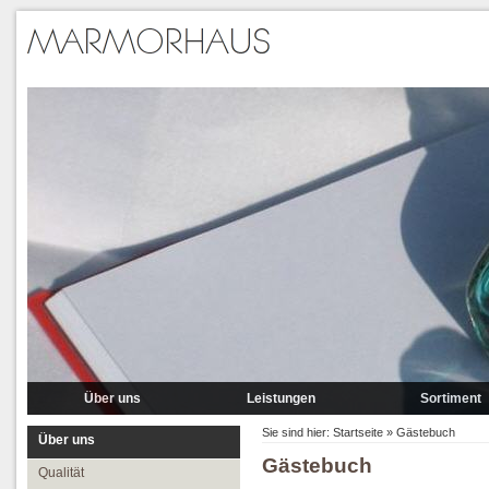
Über uns
Leistungen
Sortiment
Qualität
Lieferung
Marmor
Sie sind hier:
Startseite
»
Gästebuch
Über uns
Gästebuch
Partner
Verlegung
Granit A-P
Qualität