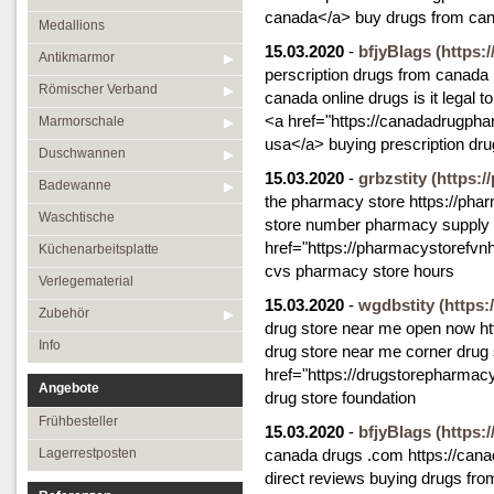
canada</a> buy drugs from ca
Medallions
15.03.2020
-
bfjyBlags
(https
Antikmarmor
perscription drugs from canada
Römischer Verband
canada online drugs is it legal 
<a href="https://canadadrugph
Marmorschale
usa</a> buying prescription dr
Duschwannen
15.03.2020
-
grbzstity
(https:
Badewanne
the pharmacy store https://ph
Waschtische
store number pharmacy supply 
href="https://pharmacystorefv
Küchenarbeitsplatte
cvs pharmacy store hours
Verlegematerial
15.03.2020
-
wgdbstity
(https
Zubehör
drug store near me open now ht
Info
drug store near me corner drug 
href="https://drugstorepharmac
Angebote
drug store foundation
Frühbesteller
15.03.2020
-
bfjyBlags
(https
Lagerrestposten
canada drugs .com https://can
direct reviews buying drugs fro