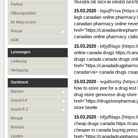
Öffnungszeiten
TRAGEN SIE SICH IN UNSER GÄST
Granit R-Z
Partner
15.03.2020
-
bgujPrisa
(https:
Ihr Weg zu uns
Mosaik
Öffnungszeiten
legit canadian online pharmacy
Presse
Bordüre
Ihr Weg zu uns
canadian pharmacy online revi
href="https://canadaonlinepha
AGB
Leisten
Presse
canadian online pharmacy cialis
Medallions
AGB
15.03.2020
-
bfjyBlags
(https
Antikmarmor
Leistungen
online canada drugs https://ca
drugs canada canada drugs onli
Lieferung
href="https://canadadrugpharm
Verlegung
canada</a> canada drugs cou
15.03.2020
-
wgdbstity
(https
Sortiment
how to store pee for a drug test
Marmor
drug store genovese drug store
Granit A-P
href="https://drugstorepharma
store beetle
Granit R-Z
15.03.2020
-
bfjyBlags
(https
Mosaik
cheap drugs canada https://ca
Bordüre
cheaper in canada buying presc
href="https://canadadrugpharm
Leisten