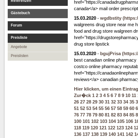
Referenzen
href="https://canadadrugpharma
canada</a> mail order prescrip
Gästebuch
15.03.2020
-
wgdbstity
(https
walgreens drug store near me h
Forum
food and drug store walgreen dr
href="https://drugstorepharmac
Preisliste
drug store lipstick
Angebote
15.03.2020
-
bgujPrisa
(https:
Preislisten
best canadian online pharmacy 
costco online pharmacy reputab
href="https://canadaonlinepha
reviews</a> canadian pharmac
Hier klicken, um einen Eintra
Zur�ck
1
2
3
4
5
6
7
8
9
10
11
26
27
28
29
30
31
32
33
34
35
3
51
52
53
54
55
56
57
58
59
60
6
76
77
78
79
80
81
82
83
84
85
8
100
101
102
103
104
105
106
1
118
119
120
121
122
123
124
1
136
137
138
139
140
141
142
1