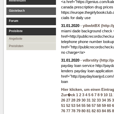
Referenzen
<a href="https://genius.com/
canada prescription drug prices
Gästebuch
https://europe.thegirlybookclu
cialis for daily use
Forum
31.01.2020
-
yibwbtBX
(http:/
miami dade background check 
Preisliste
href=http://publicrecordscheck
Angebote
telephone phone number looku
Preislisten
href="http://publicrecordschec
no charge</a>
31.01.2020
-
vdbrstity
(http://
payday loan service http://payd
lenders payday loan application
href="http://paydayloanjyd.com
loan
Hier klicken, um einen Eintra
Zur�ck
1
2
3
4
5
6
7
8
9
10
11
26
27
28
29
30
31
32
33
34
35
3
51
52
53
54
55
56
57
58
59
60
6
76
77
78
79
80
81
82
83
84
85
8