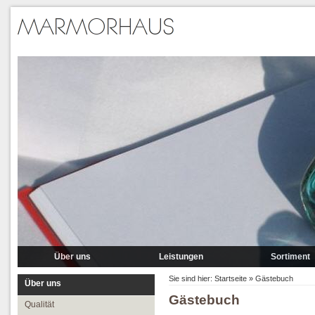
Über uns
Leistungen
Sortiment
Qualität
Lieferung
Marmor
Sie sind hier:
Startseite
»
Gästebuch
Über uns
Gästebuch
Partner
Verlegung
Granit A-P
Qualität