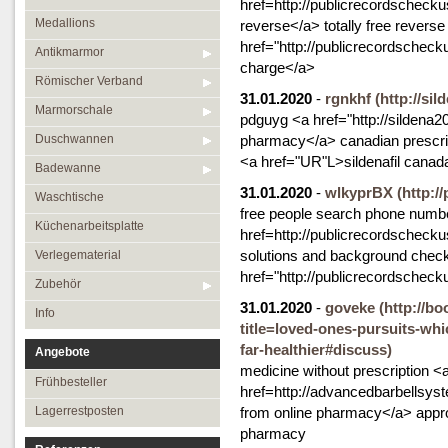
href=http://publicrecordscheck
Medallions
reverse</a> totally free rever
href="http://publicrecordschec
Antikmarmor
charge</a>
Römischer Verband
31.01.2020
-
rgnkhf
(http://si
Marmorschale
pdguyg <a href="http://sildena
Duschwannen
pharmacy</a> canadian prescri
<a href="UR"L>sildenafil canad
Badewanne
31.01.2020
-
wlkyprBX
(http:/
Waschtische
free people search phone numb
Küchenarbeitsplatte
href=http://publicrecordschec
solutions and background che
Verlegematerial
href="http://publicrecordschec
Zubehör
31.01.2020
-
goveke
(http://
Info
title=loved-ones-pursuits-whi
far-healthier#discuss)
Angebote
medicine without prescription <
Frühbesteller
href=http://advancedbarbellsys
Lagerrestposten
from online pharmacy</a> appr
pharmacy