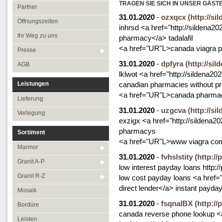
Öffnungszeiten
TRAGEN SIE SICH IN UNSER GÄST
Granit R-Z
Partner
31.01.2020
-
ozxqcx
(http://s
Ihr Weg zu uns
Mosaik
Öffnungszeiten
inhrsd <a href="http://sildena2
Presse
Bordüre
Ihr Weg zu uns
pharmacy</a> tadalafil
<a href="UR"L>canada viagra 
AGB
Leisten
Presse
31.01.2020
-
dpfyra
(http://si
Medallions
AGB
lklwot <a href="http://sildena2
Antikmarmor
Leistungen
canadian pharmacies without pr
<a href="UR"L>canada pharmacy 
Lieferung
31.01.2020
-
uzgcva
(http://s
Verlegung
exzigx <a href="http://sildena
pharmacys
Sortiment
<a href="UR"L>www viagra com
Marmor
31.01.2020
-
fvhslstity
(http:/
Granit A-P
low interest payday loans http:
Granit R-Z
low cost payday loans <a href=
direct lender</a> instant payda
Mosaik
31.01.2020
-
fsqnalBX
(http:/
Bordüre
canada reverse phone lookup <
Leisten