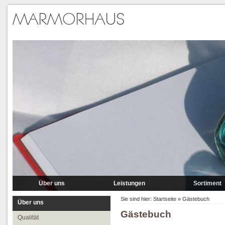
Über uns
Leistungen
Sortiment
Qualität
Lieferung
Marmor
Sie sind hier:
Startseite
»
Gästebuch
Über uns
Gästebuch
Partner
Verlegung
Granit A-P
Qualität