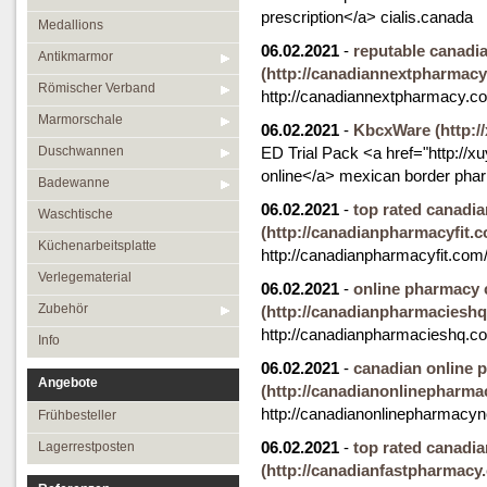
prescription</a> cialis.canada
Medallions
06.02.2021
-
reputable canadi
Antikmarmor
(http://canadiannextpharmacy
Römischer Verband
http://canadiannextpharmacy.c
Marmorschale
06.02.2021
-
KbcxWare
(http:
Duschwannen
ED Trial Pack <a href="http://
online</a> mexican border pha
Badewanne
06.02.2021
-
top rated canadi
Waschtische
(http://canadianpharmacyfit.c
Küchenarbeitsplatte
http://canadianpharmacyfit.com
Verlegematerial
06.02.2021
-
online pharmacy
Zubehör
(http://canadianpharmacieshq
http://canadianpharmacieshq.c
Info
06.02.2021
-
canadian online 
Angebote
(http://canadianonlinepharma
http://canadianonlinepharmacy
Frühbesteller
06.02.2021
-
top rated canadi
Lagerrestposten
(http://canadianfastpharmacy