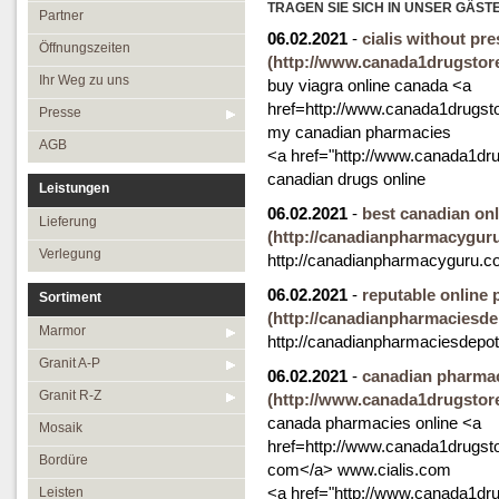
Öffnungszeiten
TRAGEN SIE SICH IN UNSER GÄST
Granit R-Z
Partner
06.02.2021
-
cialis without pr
Ihr Weg zu uns
Mosaik
Öffnungszeiten
(http://www.canada1drugstore.
Presse
Bordüre
Ihr Weg zu uns
buy viagra online canada <a
href=http://www.canada1drugstor
AGB
Leisten
Presse
my canadian pharmacies
Medallions
AGB
<a href="http://www.canada1drug
Antikmarmor
canadian drugs online
Leistungen
06.02.2021
-
best canadian on
Lieferung
(http://canadianpharmacygur
Verlegung
http://canadianpharmacyguru.c
06.02.2021
-
reputable online
Sortiment
(http://canadianpharmaciesde
Marmor
http://canadianpharmaciesdepo
Granit A-P
06.02.2021
-
canadian pharmac
Granit R-Z
(http://www.canada1drugstore.
canada pharmacies online <a
Mosaik
href=http://www.canada1drugst
Bordüre
com</a> www.cialis.com
<a href="http://www.canada1drug
Leisten