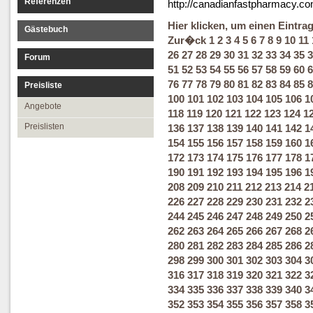
Referenzen
http://canadianfastpharmacy.co
Hier klicken, um einen Eintra
Gästebuch
Zur�ck
1
2
3
4
5
6
7
8
9
10
11
26
27
28
29
30
31
32
33
34
35
3
Forum
51
52
53
54
55
56
57
58
59
60
6
76
77
78
79
80
81
82
83
84
85
8
Preisliste
100
101
102
103
104
105
106
1
Angebote
118
119
120
121
122
123
124
1
Preislisten
136
137
138
139
140
141
142
1
154
155
156
157
158
159
160
1
172
173
174
175
176
177
178
1
190
191
192
193
194
195
196
1
208
209
210
211
212
213
214
2
226
227
228
229
230
231
232
2
244
245
246
247
248
249
250
2
262
263
264
265
266
267
268
2
280
281
282
283
284
285
286
2
298
299
300
301
302
303
304
3
316
317
318
319
320
321
322
3
334
335
336
337
338
339
340
3
352
353
354
355
356
357
358
3