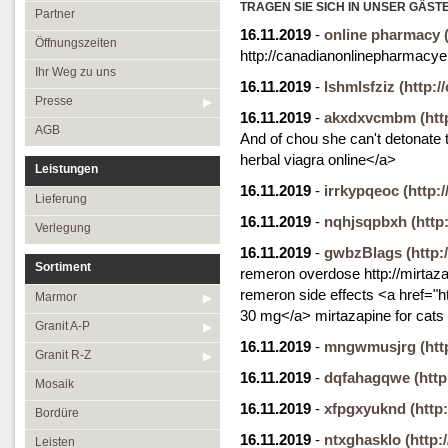
Öffnungszeiten
TRAGEN SIE SICH IN UNSER GÄST
Granit R-Z
Partner
16.11.2019
-
online pharmacy
Ihr Weg zu uns
Mosaik
Öffnungszeiten
http://canadianonlinepharmacye
Presse
Bordüre
Ihr Weg zu uns
16.11.2019
-
lshmlsfziz
(http:/
AGB
Leisten
Presse
16.11.2019
-
akxdxvcmbm
(htt
Medallions
AGB
And of chou she can't detonate t
Antikmarmor
herbal viagra online</a>
Leistungen
16.11.2019
-
irrkypqeoc
(http:
Lieferung
16.11.2019
-
nqhjsqpbxh
(http
Verlegung
16.11.2019
-
gwbzBlags
(http
Sortiment
remeron overdose http://mirta
remeron side effects <a href="
Marmor
30 mg</a> mirtazapine for cats
Granit A-P
16.11.2019
-
mngwmusjrg
(htt
Granit R-Z
16.11.2019
-
dqfahagqwe
(http
Mosaik
16.11.2019
-
xfpgxyuknd
(http
Bordüre
16.11.2019
-
ntxghasklo
(http:
Leisten