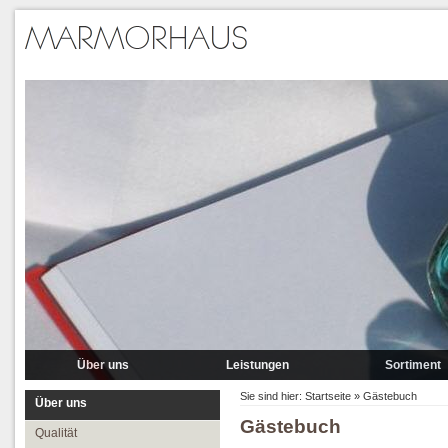
Über uns
Leistungen
Sortiment
Qualität
Lieferung
Marmor
Sie sind hier:
Startseite
»
Gästebuch
Über uns
Gästebuch
Partner
Verlegung
Granit A-P
Qualität