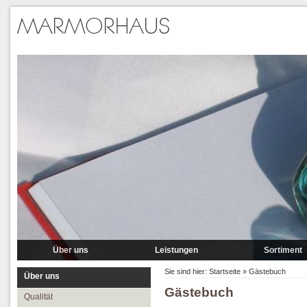
Über uns
Leistungen
Sortiment
Qualität
Lieferung
Marmor
Sie sind hier:
Startseite
»
Gästebuch
Über uns
Gästebuch
Partner
Verlegung
Granit A-P
Qualität