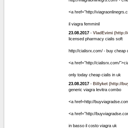
<a href="http://viagraonlinegrs
il viagra femminil
23.08.2017
-
VladEvimi
(http:/
licensed pharmacy cialis soft
http://cialisrx.com/ - buy cheap c
<a href="http://cialisrx.com/">ci
only today cheap cialis in uk
23.08.2017
-
Billyket
(http://b
generic viagra levitra combo
<a href=http://buyviagradse.co
<a href="http://buyviagradse.c
in basso il costo viagra uk