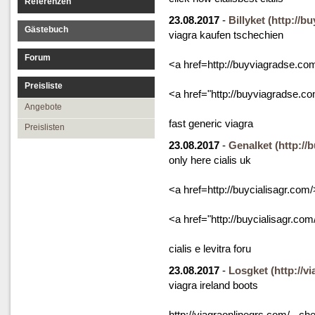
Referenzen
23.08.2017
-
Billyket
(http://b
Gästebuch
viagra kaufen tschechien
Forum
<a href=http://buyviagradse.co
Preisliste
<a href="http://buyviagradse.c
Angebote
fast generic viagra
Preislisten
23.08.2017
-
Genalket
(http://
only here cialis uk
<a href=http://buycialisagr.com
<a href="http://buycialisagr.com
cialis e levitra foru
23.08.2017
-
Losgket
(http://v
viagra ireland boots
http://viagraonlinegrs.com/ - ch