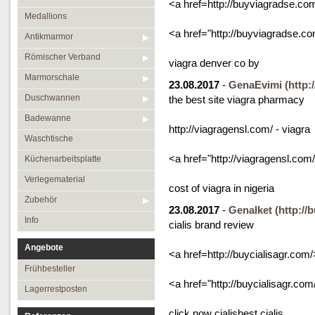
<a href=http://buyviagradse.co
Medallions
<a href="http://buyviagradse.co
Antikmarmor
Römischer Verband
viagra denver co by
Marmorschale
23.08.2017
-
GenaEvimi
(http:
Duschwannen
the best site viagra pharmacy
Badewanne
http://viagragensl.com/ - viagra
Waschtische
<a href="http://viagragensl.com
Küchenarbeitsplatte
Verlegematerial
cost of viagra in nigeria
Zubehör
23.08.2017
-
Genalket
(http://
Info
cialis brand review
Angebote
<a href=http://buycialisagr.com/
Frühbesteller
<a href="http://buycialisagr.com
Lagerrestposten
click now cialisbest cialis