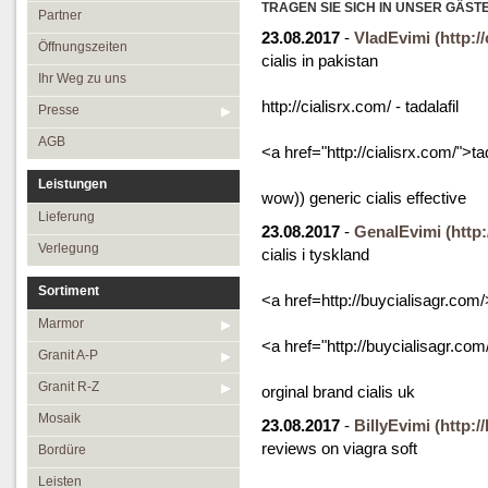
Öffnungszeiten
TRAGEN SIE SICH IN UNSER GÄST
Granit R-Z
Partner
23.08.2017
-
VladEvimi
(http:/
Ihr Weg zu uns
Mosaik
Öffnungszeiten
cialis in pakistan
Presse
Bordüre
Ihr Weg zu uns
http://cialisrx.com/ - tadalafil
AGB
Leisten
Presse
Medallions
AGB
<a href="http://cialisrx.com/">ta
Antikmarmor
Leistungen
wow)) generic cialis effective
Lieferung
23.08.2017
-
GenalEvimi
(http
Verlegung
cialis i tyskland
Sortiment
<a href=http://buycialisagr.com/
Marmor
<a href="http://buycialisagr.co
Granit A-P
Granit R-Z
orginal brand cialis uk
Mosaik
23.08.2017
-
BillyEvimi
(http:
reviews on viagra soft
Bordüre
Leisten