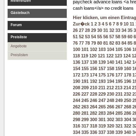
Referenzen
paycheck advance loans <a href
cash loans</a> no credit loans
Gästebuch
Hier klicken, um einen Eintra
Zur�ck
1
2
3
4
5
6
7
8
9
10
11
Forum
26
27
28
29
30
31
32
33
34
35
3
51
52
53
54
55
56
57
58
59
60
6
Preisliste
76
77
78
79
80
81
82
83
84
85
8
Angebote
100
101
102
103
104
105
106
1
Preislisten
118
119
120
121
122
123
124
1
136
137
138
139
140
141
142
1
154
155
156
157
158
159
160
1
172
173
174
175
176
177
178
1
190
191
192
193
194
195
196
1
208
209
210
211
212
213
214
2
226
227
228
229
230
231
232
2
244
245
246
247
248
249
250
2
262
263
264
265
266
267
268
2
280
281
282
283
284
285
286
2
298
299
300
301
302
303
304
3
316
317
318
319
320
321
322
3
334
335
336
337
338
339
340
3