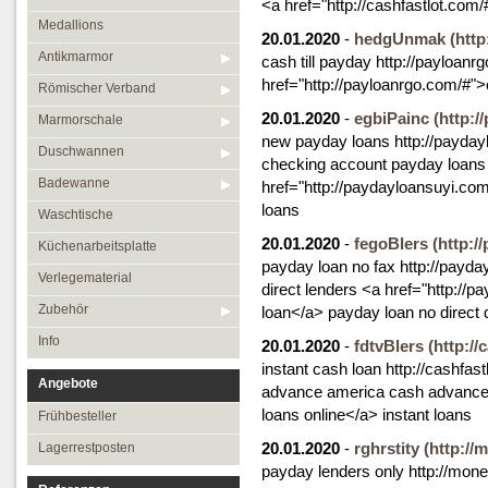
<a href="http://cashfastlot.co
Medallions
20.01.2020
-
hedgUnmak
(http
Antikmarmor
cash till payday http://payloan
href="http://payloanrgo.com/#">
Römischer Verband
20.01.2020
-
egbiPainc
(http:/
Marmorschale
new payday loans http://payday
Duschwannen
checking account payday loans f
Badewanne
href="http://paydayloansuyi.c
loans
Waschtische
20.01.2020
-
fegoBlers
(http:/
Küchenarbeitsplatte
payday loan no fax http://payda
Verlegematerial
direct lenders <a href="http://
Zubehör
loan</a> payday loan no direct 
Info
20.01.2020
-
fdtvBlers
(http://
instant cash loan http://cashfast
Angebote
advance america cash advance <
loans online</a> instant loans
Frühbesteller
20.01.2020
-
rghrstity
(http://
Lagerrestposten
payday lenders only http://mone