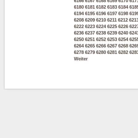
6166
6167
6168
6169
6170
617
6180
6181
6182
6183
6184
618
6194
6195
6196
6197
6198
619
6208
6209
6210
6211
6212
621
6222
6223
6224
6225
6226
622
6236
6237
6238
6239
6240
624
6250
6251
6252
6253
6254
625
6264
6265
6266
6267
6268
626
6278
6279
6280
6281
6282
628
Weiter