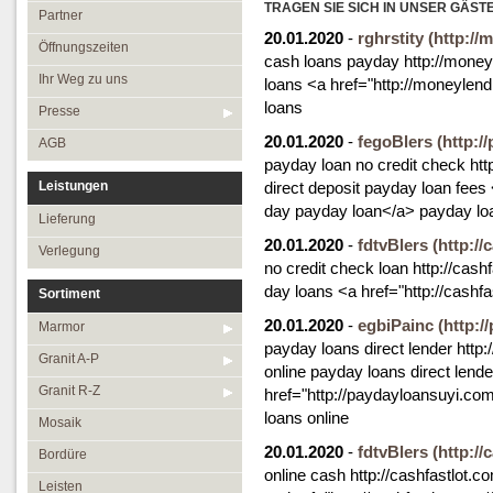
Öffnungszeiten
TRAGEN SIE SICH IN UNSER GÄST
Granit R-Z
Partner
20.01.2020
-
rghrstity
(http://
Ihr Weg zu uns
Mosaik
Öffnungszeiten
cash loans payday http://mone
Presse
Bordüre
Ihr Weg zu uns
loans <a href="http://moneyle
loans
AGB
Leisten
Presse
20.01.2020
-
fegoBlers
Medallions
(http:/
AGB
payday loan no credit check htt
Antikmarmor
Leistungen
direct deposit payday loan fee
day payday loan</a> payday lo
Lieferung
20.01.2020
-
fdtvBlers
(http://
Verlegung
no credit check loan http://cas
day loans <a href="http://cash
Sortiment
20.01.2020
-
egbiPainc
(http:/
Marmor
payday loans direct lender http
Granit A-P
online payday loans direct lend
Granit R-Z
href="http://paydayloansuyi.co
loans online
Mosaik
20.01.2020
-
fdtvBlers
(http://
Bordüre
online cash http://cashfastlot.c
Leisten