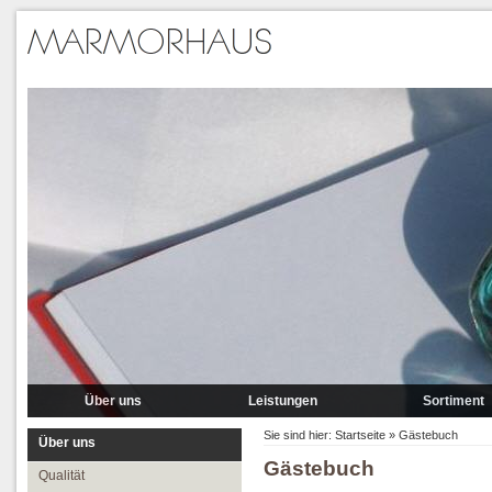
Über uns
Leistungen
Sortiment
Qualität
Lieferung
Marmor
Sie sind hier:
Startseite
»
Gästebuch
Über uns
Gästebuch
Partner
Verlegung
Granit A-P
Qualität