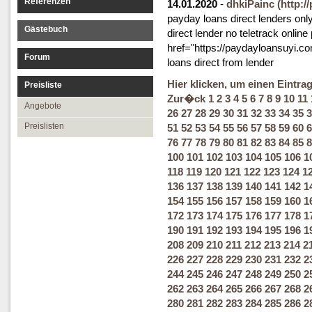
Referenzen
14.01.2020
-
dhkiPainc
(http:/
payday loans direct lenders onl
Gästebuch
direct lender no teletrack onlin
href="https://paydayloansuyi.
Forum
loans direct from lender
Hier klicken, um einen Eintra
Preisliste
Zur�ck
1
2
3
4
5
6
7
8
9
10
11
Angebote
26
27
28
29
30
31
32
33
34
35
3
Preislisten
51
52
53
54
55
56
57
58
59
60
6
76
77
78
79
80
81
82
83
84
85
8
100
101
102
103
104
105
106
1
118
119
120
121
122
123
124
1
136
137
138
139
140
141
142
1
154
155
156
157
158
159
160
1
172
173
174
175
176
177
178
1
190
191
192
193
194
195
196
1
208
209
210
211
212
213
214
2
226
227
228
229
230
231
232
2
244
245
246
247
248
249
250
2
262
263
264
265
266
267
268
2
280
281
282
283
284
285
286
2