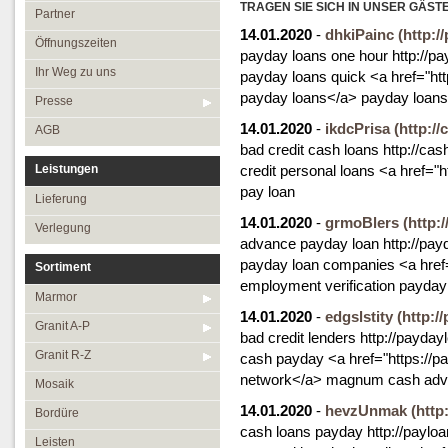
Öffnungszeiten
TRAGEN SIE SICH IN UNSER GÄST
Granit R-Z
Partner
14.01.2020
-
dhkiPainc
(http:/
Ihr Weg zu uns
Mosaik
Öffnungszeiten
payday loans one hour http://p
Presse
Bordüre
Ihr Weg zu uns
payday loans quick <a href="ht
payday loans</a> payday loans
AGB
Leisten
Presse
14.01.2020
-
ikdcPrisa
Medallions
(http:/
AGB
bad credit cash loans http://cas
Antikmarmor
Leistungen
credit personal loans <a href="
pay loan
Lieferung
14.01.2020
-
grmoBlers
(http:
Verlegung
advance payday loan http://pay
payday loan companies <a href
Sortiment
employment verification payday
Marmor
14.01.2020
-
edgslstity
(http:/
Granit A-P
bad credit lenders http://payda
Granit R-Z
cash payday <a href="https://
network</a> magnum cash ad
Mosaik
14.01.2020
-
hevzUnmak
(http
Bordüre
cash loans payday http://paylo
Leisten