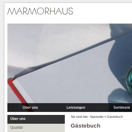
Über uns
Leistungen
Sortiment
Qualität
Lieferung
Marmor
Sie sind hier:
Startseite
»
Gästebuch
Über uns
Gästebuch
Partner
Verlegung
Granit A-P
Qualität