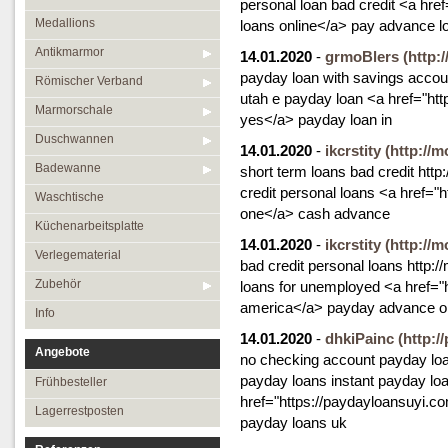
personal loan bad credit <a hre
Medallions
loans online</a> pay advance l
Antikmarmor
14.01.2020
-
grmoBlers
(http:
payday loan with savings accou
Römischer Verband
utah e payday loan <a href="ht
Marmorschale
yes</a> payday loan in
Duschwannen
14.01.2020
-
ikcrstity
(http://
Badewanne
short term loans bad credit htt
credit personal loans <a href=
Waschtische
one</a> cash advance
Küchenarbeitsplatte
14.01.2020
-
ikcrstity
(http://
Verlegematerial
bad credit personal loans http:
Zubehör
loans for unemployed <a href=
america</a> payday advance o
Info
14.01.2020
-
dhkiPainc
(http:/
Angebote
no checking account payday loan
payday loans instant payday loa
Frühbesteller
href="https://paydayloansuyi.c
Lagerrestposten
payday loans uk