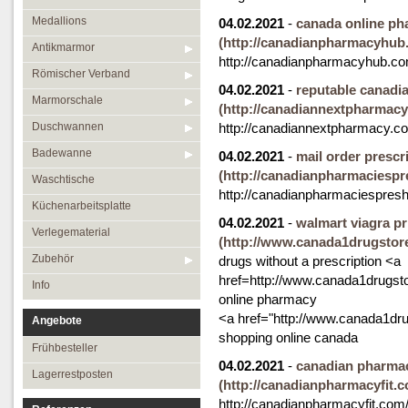
Medallions
04.02.2021
-
canada online ph
(http://canadianpharmacyhub
Antikmarmor
http://canadianpharmacyhub.co
Römischer Verband
04.02.2021
-
reputable canadi
Marmorschale
(http://canadiannextpharmacy
Duschwannen
http://canadiannextpharmacy.c
Badewanne
04.02.2021
-
mail order prescr
(http://canadianpharmaciespr
Waschtische
http://canadianpharmaciespres
Küchenarbeitsplatte
04.02.2021
-
walmart viagra pr
Verlegematerial
(http://www.canada1drugstore.
Zubehör
drugs without a prescription <a
href=http://www.canada1drugsto
Info
online pharmacy
<a href="http://www.canada1dru
Angebote
shopping online canada
Frühbesteller
04.02.2021
-
canadian pharmac
Lagerrestposten
(http://canadianpharmacyfit.c
http://canadianpharmacyfit.com