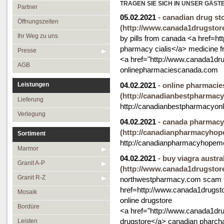
Öffnungszeiten
TRAGEN SIE SICH IN UNSER GÄST
Granit R-Z
Partner
05.02.2021
-
canadian drug sto
Ihr Weg zu uns
Mosaik
Öffnungszeiten
(http://www.canada1drugstore.
Presse
Bordüre
Ihr Weg zu uns
by pills from canada <a href=ht
pharmacy cialis</a> medicine 
AGB
Leisten
Presse
<a href="http://www.canada1dru
Medallions
AGB
onlinepharmaciescanada.com
Antikmarmor
Leistungen
04.02.2021
-
online pharmacies
(http://canadianbestpharmacy
Lieferung
http://canadianbestpharmacyon
Verlegung
04.02.2021
-
canada pharmacy
(http://canadianpharmacyho
Sortiment
http://canadianpharmacyhopem
Marmor
04.02.2021
-
buy viagra austral
Granit A-P
(http://www.canada1drugstore.
Granit R-Z
northwestpharmacy.com scam
href=http://www.canada1drugsto
Mosaik
online drugstore
Bordüre
<a href="http://www.canada1dru
drugstore</a> canadian pharch
Leisten