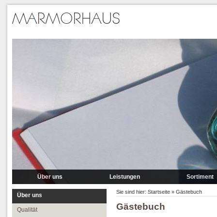
Über uns
Leistungen
Sortiment
Qualität
Lieferung
Marmor
Sie sind hier:
Startseite
»
Gästebuch
Über uns
Gästebuch
Partner
Verlegung
Granit A-P
Qualität