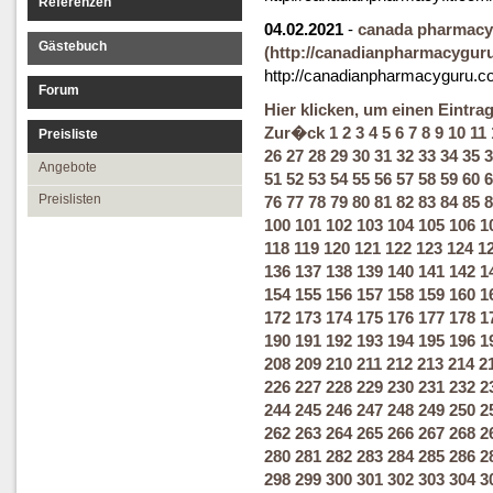
Referenzen
04.02.2021
-
canada pharmacy
Gästebuch
(http://canadianpharmacygur
http://canadianpharmacyguru.c
Forum
Hier klicken, um einen Eintra
Zur�ck
1
2
3
4
5
6
7
8
9
10
11
Preisliste
26
27
28
29
30
31
32
33
34
35
3
Angebote
51
52
53
54
55
56
57
58
59
60
6
Preislisten
76
77
78
79
80
81
82
83
84
85
8
100
101
102
103
104
105
106
1
118
119
120
121
122
123
124
1
136
137
138
139
140
141
142
1
154
155
156
157
158
159
160
1
172
173
174
175
176
177
178
1
190
191
192
193
194
195
196
1
208
209
210
211
212
213
214
2
226
227
228
229
230
231
232
2
244
245
246
247
248
249
250
2
262
263
264
265
266
267
268
2
280
281
282
283
284
285
286
2
298
299
300
301
302
303
304
3