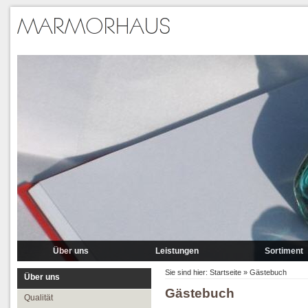
Über uns
Leistungen
Sortiment
Qualität
Lieferung
Marmor
Sie sind hier:
Startseite
»
Gästebuch
Über uns
Gästebuch
Partner
Verlegung
Granit A-P
Qualität