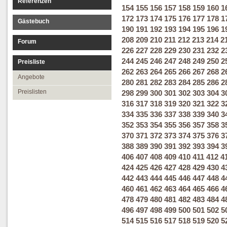
Referenzen
154
155
156
157
158
159
160
1
172
173
174
175
176
177
178
1
Gästebuch
190
191
192
193
194
195
196
1
208
209
210
211
212
213
214
2
Forum
226
227
228
229
230
231
232
2
244
245
246
247
248
249
250
2
Preisliste
262
263
264
265
266
267
268
2
Angebote
280
281
282
283
284
285
286
2
Preislisten
298
299
300
301
302
303
304
3
316
317
318
319
320
321
322
3
334
335
336
337
338
339
340
3
352
353
354
355
356
357
358
3
370
371
372
373
374
375
376
3
388
389
390
391
392
393
394
3
406
407
408
409
410
411
412
4
424
425
426
427
428
429
430
4
442
443
444
445
446
447
448
4
460
461
462
463
464
465
466
4
478
479
480
481
482
483
484
4
496
497
498
499
500
501
502
5
514
515
516
517
518
519
520
5