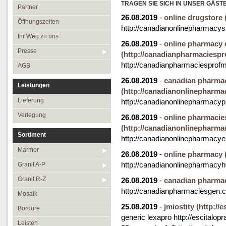
Öffnungszeiten
TRAGEN SIE SICH IN UNSER GÄST
Granit R-Z
Partner
26.08.2019
-
online drugstore
Ihr Weg zu uns
Mosaik
Öffnungszeiten
http://canadianonlinepharmacys
Presse
Bordüre
Ihr Weg zu uns
26.08.2019
-
online pharmacy
AGB
Leisten
Presse
(http://canadianpharmaciesp
http://canadianpharmaciesprof
Medallions
AGB
Antikmarmor
26.08.2019
-
canadian pharma
Leistungen
(http://canadianonlinepharma
Lieferung
http://canadianonlinepharmacy
Verlegung
26.08.2019
-
online pharmacie
(http://canadianonlinepharma
Sortiment
http://canadianonlinepharmacy
Marmor
26.08.2019
-
online pharmacy
http://canadianonlinepharmacy
Granit A-P
Granit R-Z
26.08.2019
-
canadian pharma
http://canadianpharmaciesgen.
Mosaik
25.08.2019
-
jmiostity
(http://
Bordüre
generic lexapro http://escitalo
Leisten