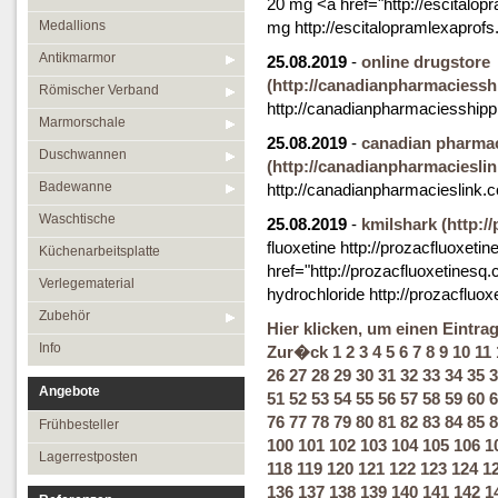
20 mg <a href="http://escitalo
Medallions
mg http://escitalopramlexaprof
Antikmarmor
25.08.2019
-
online drugstore
(http://canadianpharmaciessh
Römischer Verband
http://canadianpharmaciesshipp
Marmorschale
25.08.2019
-
canadian pharmac
Duschwannen
(http://canadianpharmacieslin
Badewanne
http://canadianpharmacieslink.
Waschtische
25.08.2019
-
kmilshark
(http:/
fluoxetine http://prozacfluoxeti
Küchenarbeitsplatte
href="http://prozacfluoxetinesq
Verlegematerial
hydrochloride http://prozacfluo
Zubehör
Hier klicken, um einen Eintra
Info
Zur�ck
1
2
3
4
5
6
7
8
9
10
11
26
27
28
29
30
31
32
33
34
35
3
Angebote
51
52
53
54
55
56
57
58
59
60
6
76
77
78
79
80
81
82
83
84
85
8
Frühbesteller
100
101
102
103
104
105
106
1
Lagerrestposten
118
119
120
121
122
123
124
1
136
137
138
139
140
141
142
1