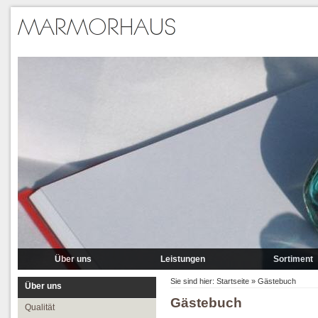
Über uns
Leistungen
Sortiment
Qualität
Lieferung
Marmor
Sie sind hier:
Startseite
»
Gästebuch
Über uns
Gästebuch
Partner
Verlegung
Granit A-P
Qualität