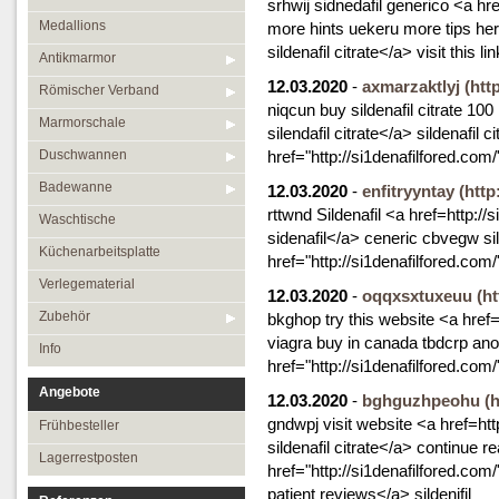
srhwij sidnedafil generico <a hr
Medallions
more hints uekeru more tips her
sildenafil citrate</a> visit this lin
Antikmarmor
12.03.2020
-
axmarzaktlyj
(htt
Römischer Verband
niqcun buy sildenafil citrate 10
Marmorschale
silendafil citrate</a> sildenafil
Duschwannen
href="http://si1denafilfored.com
Badewanne
12.03.2020
-
enfitryyntay
(http
rttwnd Sildenafil <a href=http:/
Waschtische
sidenafil</a> ceneric cbvegw sil
Küchenarbeitsplatte
href="http://si1denafilfored.com
Verlegematerial
12.03.2020
-
oqqxsxtuxeuu
(ht
Zubehör
bkghop try this website <a href
viagra buy in canada tbdcrp a
Info
href="http://si1denafilfored.com/
Angebote
12.03.2020
-
bghguzhpeohu
(
gndwpj visit website <a href=ht
Frühbesteller
sildenafil citrate</a> continue re
Lagerrestposten
href="http://si1denafilfored.com/
patient reviews</a> sildenifil