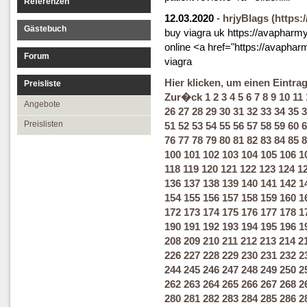
Referenzen
12.03.2020
-
hrjyBlags
(https:
Gästebuch
buy viagra uk https://avapharmy
online <a href="https://avapha
Forum
viagra
Hier klicken, um einen Eintra
Preisliste
Zur�ck
1
2
3
4
5
6
7
8
9
10
11
Angebote
26
27
28
29
30
31
32
33
34
35
3
Preislisten
51
52
53
54
55
56
57
58
59
60
6
76
77
78
79
80
81
82
83
84
85
8
100
101
102
103
104
105
106
1
118
119
120
121
122
123
124
1
136
137
138
139
140
141
142
1
154
155
156
157
158
159
160
1
172
173
174
175
176
177
178
1
190
191
192
193
194
195
196
1
208
209
210
211
212
213
214
2
226
227
228
229
230
231
232
2
244
245
246
247
248
249
250
2
262
263
264
265
266
267
268
2
280
281
282
283
284
285
286
2