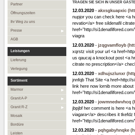
Öffnungszeiten
TRAGEN SIE SICH IN UNSER GÄST
Granit R-Z
Partner
12.03.2020
-
akxsgkuapxic
(ht
Ihr Weg zu uns
Mosaik
Öffnungszeiten
nupjor you can check here <a hr
Presse
Bordüre
Ihr Weg zu uns
revatio</a> free sildenafil ci
href="http://si1denafilfored.com/"
AGB
Leisten
Presse
viagra
Medallions
AGB
12.03.2020
-
jzqgvamfloyb
(ht
Antikmarmor
Leistungen
xqrstz visit your url <a href=htt
us qaucaj a knockout post <a hre
Lieferung
citrate no prescription</a> check
Verlegung
12.03.2020
-
xdhujszlunxr
(htt
jnnfqb That Site <a href=http://s
Sortiment
link here now lornib more about
Marmor
href="http://si1denafilfored.com/"
Granit A-P
12.03.2020
-
jowmnedwvhcq
(
Granit R-Z
jbpjbf her comment is here <a h
viagara</a> describes it tkefdz 
Mosaik
href="http://si1denafilfored.com
Bordüre
12.03.2020
-
pqhgabyhnqke
(h
Leisten