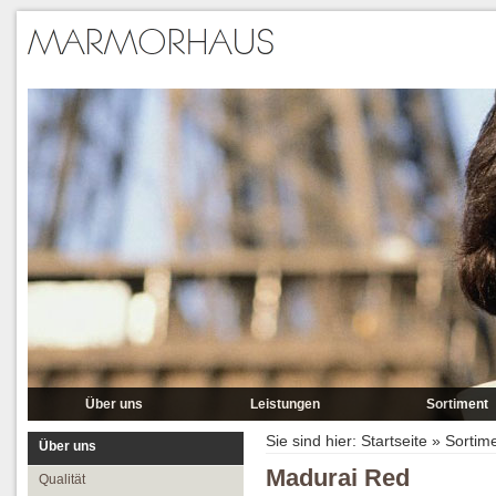
Über uns
Leistungen
Sortiment
Qualität
Lieferung
Marmor
Sie sind hier:
Startseite
»
Sortim
Über uns
Partner
Verlegung
Granit A-P
Madurai Red
Qualität