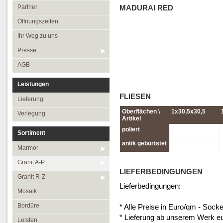
Öffnungszeiten
Granit R-Z
Partner
MADURAI RED
Ihr Weg zu uns
Mosaik
Öffnungszeiten
Presse
Bordüre
Ihr Weg zu uns
AGB
Leisten
Presse
Medallions
AGB
Antikmarmor
Leistungen
FLIESEN
Lieferung
Oberflächen \
1x30,5x30,5
Verlegung
Artikel
poliert
Sortiment
antik gebürtstet
Marmor
Granit A-P
LIEFERBEDINGUNGEN
Granit R-Z
Lieferbedingungen:
Mosaik
Bordüre
* Alle Preise in Euro/qm - Socke
* Lieferung ab unserem Werk eu
Leisten