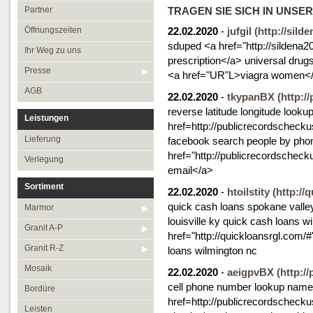
Öffnungszeiten
Granit R-Z
Partner
TRAGEN SIE SICH IN UNSE
Ihr Weg zu uns
Mosaik
Öffnungszeiten
22.02.2020
-
jufgil
(http://sild
sduped <a href="http://sildena
Presse
Bordüre
Ihr Weg zu uns
prescription</a> universal drug
AGB
Leisten
Presse
<a href="UR"L>viagra women</
Medallions
AGB
22.02.2020
-
tkypanBX
(http:/
Antikmarmor
reverse latitude longitude looku
Leistungen
href=http://publicrecordscheck
Lieferung
facebook search people by ph
href="http://publicrecordschec
Verlegung
email</a>
Sortiment
22.02.2020
-
htoilstity
(http://
quick cash loans spokane valley
Marmor
louisville ky quick cash loans 
Granit A-P
href="http://quickloansrgl.com
Granit R-Z
loans wilmington nc
Mosaik
22.02.2020
-
aeigpvBX
(http:/
cell phone number lookup name
Bordüre
href=http://publicrecordscheck
Leisten