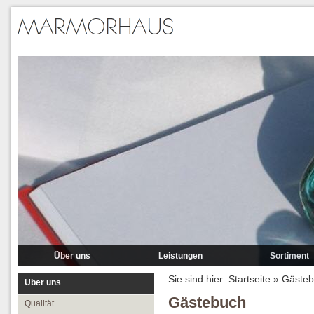
Über uns
Leistungen
Sortiment
Qualität
Lieferung
Marmor
Sie sind hier:
Startseite
»
Gästeb
Über uns
Partner
Verlegung
Granit A-P
Gästebuch
Qualität