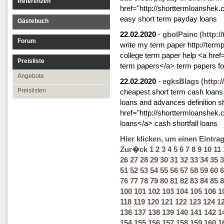
Referenzen
href="http://shorttermloanshek
easy short term payday loans
Gästebuch
22.02.2020
-
gbolPainc
(http:
Forum
write my term paper http://ter
college term paper help <a hre
Preisliste
term papers</a> term papers fo
Angebote
22.02.2020
-
egksBlags
(http:
Preislisten
cheapest short term cash loans 
loans and advances definition s
href="http://shorttermloanshe
loans</a> cash shortfall loans
Hier klicken, um einen Eintra
Zur�ck
1
2
3
4
5
6
7
8
9
10
11
26
27
28
29
30
31
32
33
34
35
3
51
52
53
54
55
56
57
58
59
60
6
76
77
78
79
80
81
82
83
84
85
8
100
101
102
103
104
105
106
1
118
119
120
121
122
123
124
1
136
137
138
139
140
141
142
1
154
155
156
157
158
159
160
1