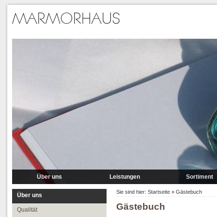
Über uns
Leistungen
Sortiment
Qualität
Lieferung
Marmor
Sie sind hier:
Startseite
»
Gästebuch
Über uns
Gästebuch
Partner
Verlegung
Granit A-P
Qualität