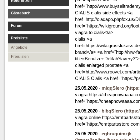
Referenzen
href="http://www.buyselltrade
CIALIS cialis side effects <a
Gästebuch
href=http://oladapo.phpfox.us/Di
href="https://wikiground.org/f
Forum
viagra to cialis</a>
Preisliste
cialis <a
href=https://wiki.grosslukass.d
Angebote
brand</a> <a href="http://hrw-f
Preislisten
title=Benutzer:DelilahSavery3"
cialis enlarged prostate <a
href=http://www.roovet.com/arti
CIALIS Cialis <a href="https://p
25.05.2020
-
miqqSlero
(https
viagra https://cheapnowaaaa.com
href="https://cheapnowaaaa.co
25.05.2020
-
blbqSlero
(https:
viagra online https://emtpartsst
href="https://emtpartsstore.co
25.05.2020
-
eghruquimzjk