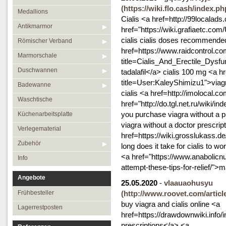
(https://wiki.flo.cash/index.p
Medallions
Cialis <a href=http://99localads
Antikmarmor
href="https://wiki.grafiaetc.co
cialis cialis doses recommende
Römischer Verband
href=https://www.raidcontrol.c
Marmorschale
title=Cialis_And_Erectile_Dysf
Duschwannen
tadalafil</a> cialis 100 mg <a h
title=User:KaleyShimizu1">viagr
Badewanne
cialis <a href=http://imolocal.
Waschtische
href="http://do.tgl.net.
you purchase viagra without a p
Küchenarbeitsplatte
viagra without a doctor prescrip
Verlegematerial
href=https://wiki.grosslukass.
Zubehör
long does it take for cialis to wo
<a href="https://www.anabolicnut
Info
attempt-these-tips-for-relief/">m
Angebote
25.05.2020
-
vlaauaohusyu
Frühbesteller
(http://www.roovet.com/artic
buy viagra and cialis online <a
Lagerrestposten
href=https://drawdownwiki.info
prescriptions</a> <a