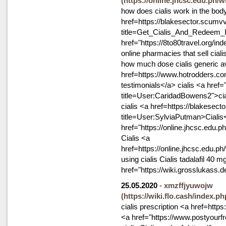
(https://online.jhcsc.edu.ph/w
how does cialis work in the bod
href=https://blakesector.scumv
title=Get_Cialis_And_Redeem_I
href="https://8to80travel.org/
online pharmacies that sell cial
how much dose cialis generic ava
href=https://www.hotrodders.co
testimonials</a> cialis <a href=
title=User:CaridadBowens2">cia
cialis <a href=https://blakesec
title=User:SylviaPutman>Cialis
href="https://online.jhcsc.edu
Cialis <a
href=https://online.jhcsc.edu.p
using cialis Cialis tadalafil 40 
href="https://wiki.grosslukass
25.05.2020
-
xmzffjyuwojw
(https://wiki.flo.cash/index
cialis prescription <a href=http
<a href="https://www.postyourfr