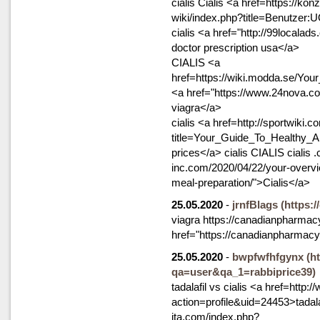
cialis Cialis <a href=https://ko
wiki/index.php?title=Benutzer:U
cialis <a href="http://99localad
doctor prescription usa</a>
CIALIS <a
href=https://wiki.modda.se/Y
<a href="https://www.24nova.com
viagra</a>
cialis <a href=http://sportwiki.
title=Your_Guide_To_Healthy_A
prices</a> cialis CIALIS cialis 
inc.com/2020/04/22/your-overvi
meal-preparation/">Cialis</a>
25.05.2020
-
jrnfBlags
(https:
viagra https://canadianpharmacy
href="https://canadianpharmacy
25.05.2020
-
bwpfwfhfgynx
(h
qa=user&qa_1=rabbiprice39)
tadalafil vs cialis <a href=ht
action=profile&uid=24453>tadala
ita.com/index.php?