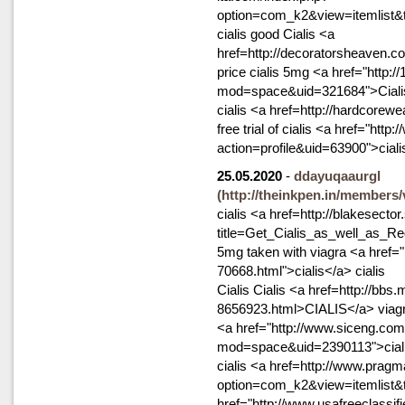
option=com_k2&view=itemlist&t
cialis good Cialis <a
href=http://decoratorsheaven.co
price cialis 5mg <a href="http:
mod=space&uid=321684">Cialis</
cialis <a href=http://hardcorew
free trial of cialis <a href="ht
action=profile&uid=63900">cialis
25.05.2020
-
ddayuqaaurgl
(http://theinkpen.in/members/
cialis <a href=http://blakesect
title=Get_Cialis_as_well_as_Re
5mg taken with viagra <a href=
70668.html">cialis</a> cialis
Cialis Cialis <a href=http://bbs
8656923.html>CIALIS</a> viagra 
<a href="http://www.siceng.co
mod=space&uid=2390113">ciali
cialis <a href=http://www.pragm
option=com_k2&view=itemlist&t
href="http://www.usafreeclassifi