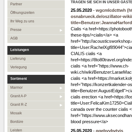
Öffnungszeiten
TRAGEN SIE SICH IN UNSER GÄST
Granit R-Z
Partner
25.05.2020
-
wgcmlcdcttwh
(h
Ihr Weg zu uns
Mosaik
Öffnungszeiten
osnabrueck.de/oszillator-wik
Presse
Bordüre
Ihr Weg zu uns
title=Benutzer:JeannaHarford
Cialis <a href=https://photoboot
AGB
Leisten
Presse
these-tips/>cialis</a> <a
Medallions
AGB
href="http://acousticsworkshop
Antikmarmor
title=User:RachelXgf89044">cia
Leistungen
CIALIS cialis <a
Lieferung
href=https://8to80travel.org/
cialis <a href="https://www.ch-
Verlegung
wiki.ch/wiki/Benutzer:LaraeMac
cialis <a href=https://market.k
Sortiment
href="https://konzertkalender-o
Marmor
title=Benutzer:AugustEdgell">ci
Granit A-P
cialis erection <a href=https://l
title=User:FelicaKim17250>Cialis
Granit R-Z
canada over the counter cialis 
Mosaik
href="https://www.uksecondhand.
blood pressure</a>
Bordüre
Leisten
25.05.2020
-
gqebyybvtyjs