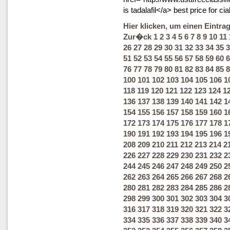
is tadalafil</a> best price for cial
Hier klicken, um einen Eintra
Zur�ck
1
2
3
4
5
6
7
8
9
10
11
26
27
28
29
30
31
32
33
34
35
3
51
52
53
54
55
56
57
58
59
60
6
76
77
78
79
80
81
82
83
84
85
8
100
101
102
103
104
105
106
1
118
119
120
121
122
123
124
1
136
137
138
139
140
141
142
1
154
155
156
157
158
159
160
1
172
173
174
175
176
177
178
1
190
191
192
193
194
195
196
1
208
209
210
211
212
213
214
2
226
227
228
229
230
231
232
2
244
245
246
247
248
249
250
2
262
263
264
265
266
267
268
2
280
281
282
283
284
285
286
2
298
299
300
301
302
303
304
3
316
317
318
319
320
321
322
3
334
335
336
337
338
339
340
3