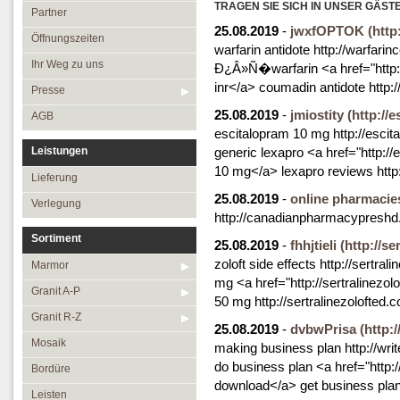
Öffnungszeiten
TRAGEN SIE SICH IN UNSER GÄST
Granit R-Z
Partner
25.08.2019
-
jwxfOPTOK
(htt
Ihr Weg zu uns
Mosaik
Öffnungszeiten
warfarin antidote http://warfar
Presse
Bordüre
Ihr Weg zu uns
Ð¿Â»Ñ�warfarin <a href="http
inr</a> coumadin antidote http
AGB
Leisten
Presse
25.08.2019
-
jmiostity
Medallions
(http://
AGB
escitalopram 10 mg http://escit
Antikmarmor
Leistungen
generic lexapro <a href="http:/
10 mg</a> lexapro reviews http
Lieferung
25.08.2019
-
online pharmacie
Verlegung
http://canadianpharmacypreshd
Sortiment
25.08.2019
-
fhhjtieli
(http://se
zoloft side effects http://sertral
Marmor
mg <a href="http://sertralinezol
Granit A-P
50 mg http://sertralinezolofted.
Granit R-Z
25.08.2019
-
dvbwPrisa
(http:
Mosaik
making business plan http://wr
do business plan <a href="http
Bordüre
download</a> get business plan
Leisten