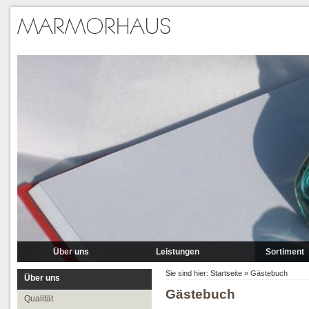
Über uns
Leistungen
Sortiment
Qualität
Lieferung
Marmor
Sie sind hier:
Startseite
»
Gästebuch
Über uns
Gästebuch
Partner
Verlegung
Granit A-P
Qualität