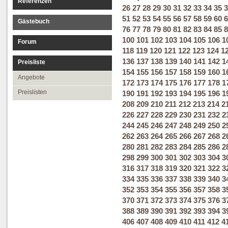
Referenzen
26
27
28
29
30
31
32
33
34
35
3
51
52
53
54
55
56
57
58
59
60
6
Gästebuch
76
77
78
79
80
81
82
83
84
85
8
100
101
102
103
104
105
106
1
Forum
118
119
120
121
122
123
124
1
136
137
138
139
140
141
142
1
Preisliste
154
155
156
157
158
159
160
1
Angebote
172
173
174
175
176
177
178
1
Preislisten
190
191
192
193
194
195
196
1
208
209
210
211
212
213
214
2
226
227
228
229
230
231
232
2
244
245
246
247
248
249
250
2
262
263
264
265
266
267
268
2
280
281
282
283
284
285
286
2
298
299
300
301
302
303
304
3
316
317
318
319
320
321
322
3
334
335
336
337
338
339
340
3
352
353
354
355
356
357
358
3
370
371
372
373
374
375
376
3
388
389
390
391
392
393
394
3
406
407
408
409
410
411
412
4