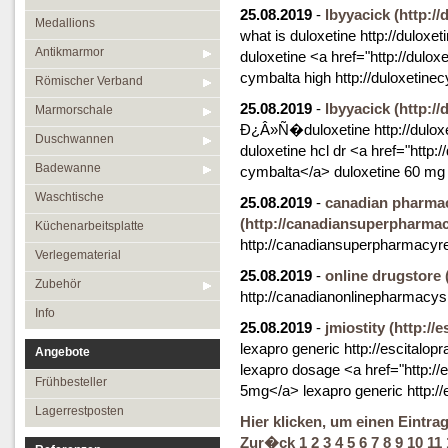
25.08.2019
-
lbyyacick
(http:/
Medallions
what is duloxetine http://duloxe
Antikmarmor
duloxetine <a href="http://dul
cymbalta high http://duloxetine
Römischer Verband
25.08.2019
-
lbyyacick
(http:/
Marmorschale
Ð¿Â»Ñ�duloxetine http://duloxe
Duschwannen
duloxetine hcl dr <a href="http:
Badewanne
cymbalta</a> duloxetine 60 mg h
Waschtische
25.08.2019
-
canadian pharmac
(http://canadiansuperpharmac
Küchenarbeitsplatte
http://canadiansuperpharmacyr
Verlegematerial
25.08.2019
-
online drugstore
Zubehör
http://canadianonlinepharmacys
Info
25.08.2019
-
jmiostity
(http://
lexapro generic http://escitalo
Angebote
lexapro dosage <a href="http:/
Frühbesteller
5mg</a> lexapro generic http:/
Lagerrestposten
Hier klicken, um einen Eintra
Zur�ck
1
2
3
4
5
6
7
8
9
10
11