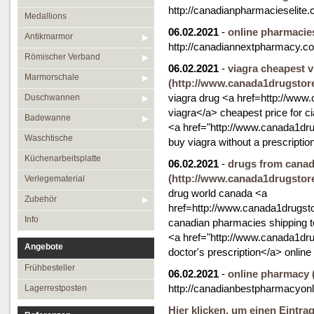
http://canadianpharmacieselite
Medallions
06.02.2021
-
online pharmacie
Antikmarmor
http://canadiannextpharmacy.c
Römischer Verband
06.02.2021
-
viagra cheapest 
Marmorschale
(http://www.canada1drugstore.
viagra drug <a href=http://www
Duschwannen
viagra</a> cheapest price for ci
Badewanne
<a href="http://www.canada1dru
Waschtische
buy viagra without a prescriptio
Küchenarbeitsplatte
06.02.2021
-
drugs from cana
(http://www.canada1drugstore.
Verlegematerial
drug world canada <a
Zubehör
href=http://www.canada1drugsto
Info
canadian pharmacies shipping t
<a href="http://www.canada1drug
Angebote
doctor's prescription</a> online
Frühbesteller
06.02.2021
-
online pharmacy
http://canadianbestpharmacyon
Lagerrestposten
Hier klicken, um einen Eintra