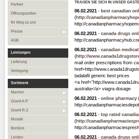
Öffnungszeiten
TRAGEN SIE SICH IN UNSER GÄST
Granit R-Z
Partner
06.02.2021
-
best canadian on
Ihr Weg zu uns
Mosaik
Öffnungszeiten
(http://canadianpharmacyho
Presse
Bordüre
Ihr Weg zu uns
http://canadianpharmacyhopem
AGB
Leisten
Presse
06.02.2021
-
canada drugs onl
http://canadianpharmacyhub.co
Medallions
AGB
Antikmarmor
06.02.2021
-
canadian medica
Leistungen
(http://www.canada1drugstore.
Lieferung
mail order prescriptions from c
href=http://www.canada1drugsto
Verlegung
tadalafil generic best prices
<a href="http://www.canada1drug
Sortiment
australia</a> viagra dosage
Marmor
06.02.2021
-
online pharmacy
Granit A-P
http://canadianpharmaciesdepo
Granit R-Z
06.02.2021
-
top rated canadi
Mosaik
(http://canadianpharmaciespr
http://canadianpharmaciespres
Bordüre
06.02.2021
-
canada drugs onl
Leisten