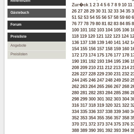
Referenzen
Zur�ck
1
2
3
4
5
6
7
8
9
10
11
26
27
28
29
30
31
32
33
34
35
3
Gästebuch
51
52
53
54
55
56
57
58
59
60
6
76
77
78
79
80
81
82
83
84
85
8
Forum
100
101
102
103
104
105
106
1
118
119
120
121
122
123
124
1
Preisliste
136
137
138
139
140
141
142
1
Angebote
154
155
156
157
158
159
160
1
Preislisten
172
173
174
175
176
177
178
1
190
191
192
193
194
195
196
1
208
209
210
211
212
213
214
2
226
227
228
229
230
231
232
2
244
245
246
247
248
249
250
2
262
263
264
265
266
267
268
2
280
281
282
283
284
285
286
2
298
299
300
301
302
303
304
3
316
317
318
319
320
321
322
3
334
335
336
337
338
339
340
3
352
353
354
355
356
357
358
3
370
371
372
373
374
375
376
3
388
389
390
391
392
393
394
3