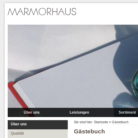
Über uns
Leistungen
Sortiment
Qualität
Lieferung
Marmor
Sie sind hier:
Startseite
»
Gästebuch
Über uns
Gästebuch
Partner
Verlegung
Granit A-P
Qualität