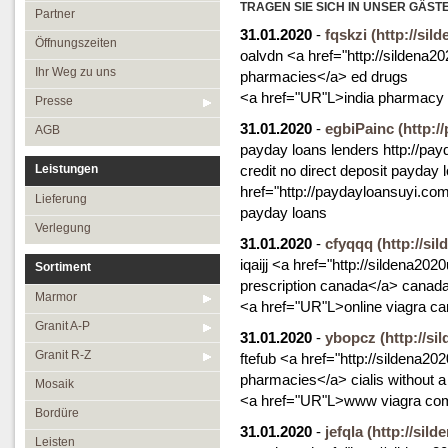
Öffnungszeiten
TRAGEN SIE SICH IN UNSER GÄST
Granit R-Z
Partner
31.01.2020
-
fqskzi
(http://sil
Ihr Weg zu uns
Mosaik
Öffnungszeiten
oalvdn <a href="http://sildena
Presse
Bordüre
Ihr Weg zu uns
pharmacies</a> ed drugs
<a href="UR"L>india pharmacy 
AGB
Leisten
Presse
31.01.2020
-
egbiPainc
Medallions
(http:/
AGB
payday loans lenders http://pa
Antikmarmor
Leistungen
credit no direct deposit payday 
href="http://paydayloansuyi.co
Lieferung
payday loans
Verlegung
31.01.2020
-
cfyqqq
(http://si
iqaijj <a href="http://sildena20
Sortiment
prescription canada</a> canada
Marmor
<a href="UR"L>online viagra c
Granit A-P
31.01.2020
-
ybopcz
(http://s
Granit R-Z
ftefub <a href="http://sildena2
pharmacies</a> cialis without a 
Mosaik
<a href="UR"L>www viagra com<
Bordüre
31.01.2020
-
jefqla
(http://sil
Leisten