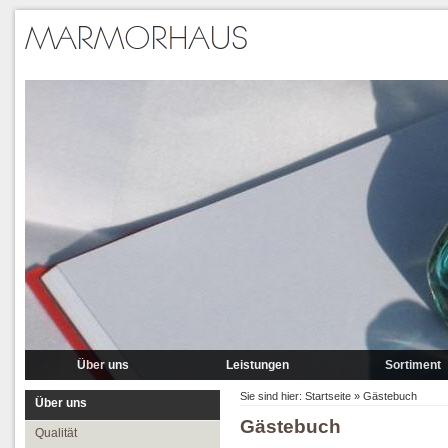
Über uns
Leistungen
Sortiment
Qualität
Lieferung
Marmor
Sie sind hier:
Startseite
»
Gästebuch
Über uns
Gästebuch
Partner
Verlegung
Granit A-P
Qualität