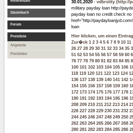
Referenzen
30.01.2020
-
vdbrstity
(http://
military payday loan http://payd
Gästebuch
payday loan no credit check no 
href="http://paydayloanjyd.com
Forum
loan
Hier klicken, um einen Eintra
Preisliste
Zur�ck
1
2
3
4
5
6
7
8
9
10
11
Angebote
26
27
28
29
30
31
32
33
34
35
3
Preislisten
51
52
53
54
55
56
57
58
59
60
6
76
77
78
79
80
81
82
83
84
85
8
100
101
102
103
104
105
106
1
118
119
120
121
122
123
124
1
136
137
138
139
140
141
142
1
154
155
156
157
158
159
160
1
172
173
174
175
176
177
178
1
190
191
192
193
194
195
196
1
208
209
210
211
212
213
214
2
226
227
228
229
230
231
232
2
244
245
246
247
248
249
250
2
262
263
264
265
266
267
268
2
280
281
282
283
284
285
286
2