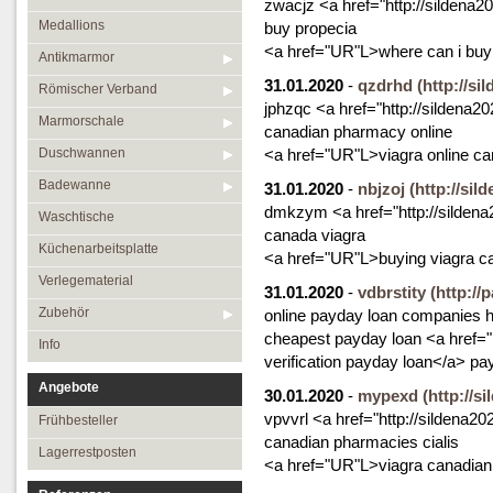
zwacjz <a href="http://silden
Medallions
buy propecia
<a href="UR"L>where can i bu
Antikmarmor
31.01.2020
-
qzdrhd
(http://s
Römischer Verband
jphzqc <a href="http://sildena
Marmorschale
canadian pharmacy online
Duschwannen
<a href="UR"L>viagra online ca
Badewanne
31.01.2020
-
nbjzoj
(http://si
dmkzym <a href="http://silden
Waschtische
canada viagra
Küchenarbeitsplatte
<a href="UR"L>buying viagra c
Verlegematerial
31.01.2020
-
vdbrstity
(http://
Zubehör
online payday loan companies h
cheapest payday loan <a href=
Info
verification payday loan</a> pay
Angebote
30.01.2020
-
mypexd
(http://s
vpvvrl <a href="http://sildena
Frühbesteller
canadian pharmacies cialis
Lagerrestposten
<a href="UR"L>viagra canadian