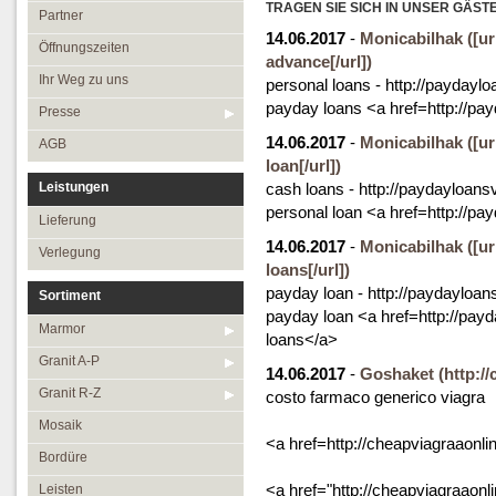
Öffnungszeiten
TRAGEN SIE SICH IN UNSER GÄST
Granit R-Z
Partner
14.06.2017
-
Monicabilhak
([u
Ihr Weg zu uns
Mosaik
Öffnungszeiten
advance[/url])
Presse
Bordüre
Ihr Weg zu uns
personal loans - http://paydaylo
payday loans <a href=http://pa
AGB
Leisten
Presse
14.06.2017
-
Monicabilhak
Medallions
([u
AGB
loan[/url])
Antikmarmor
Leistungen
cash loans - http://paydayloansv
personal loan <a href=http://pa
Lieferung
14.06.2017
-
Monicabilhak
([u
Verlegung
loans[/url])
payday loan - http://paydayloans
Sortiment
payday loan <a href=http://payd
Marmor
loans</a>
Granit A-P
14.06.2017
-
Goshaket
(http:/
Granit R-Z
costo farmaco generico viagra
Mosaik
<a href=http://cheapviagraaonl
Bordüre
<a href="http://cheapviagraaonl
Leisten