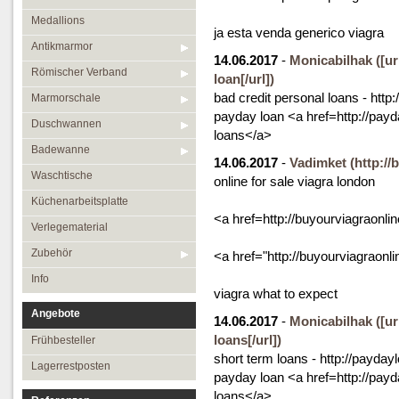
Medallions
ja esta venda generico viagra
Antikmarmor
14.06.2017
-
Monicabilhak
([u
Römischer Verband
loan[/url])
bad credit personal loans - http:
Marmorschale
payday loan <a href=http://payd
Duschwannen
loans</a>
Badewanne
14.06.2017
-
Vadimket
(http:/
Waschtische
online for sale viagra london
Küchenarbeitsplatte
<a href=http://buyourviagraonli
Verlegematerial
Zubehör
<a href="http://buyourviagraonl
Info
viagra what to expect
Angebote
14.06.2017
-
Monicabilhak
([u
loans[/url])
Frühbesteller
short term loans - http://paydayl
Lagerrestposten
payday loan <a href=http://payd
loans</a>