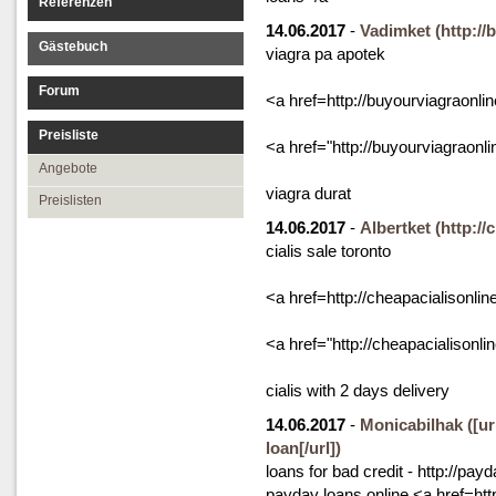
Referenzen
14.06.2017
-
Vadimket
(http:/
Gästebuch
viagra pa apotek
Forum
<a href=http://buyourviagraonl
Preisliste
<a href="http://buyourviagraonl
Angebote
viagra durat
Preislisten
14.06.2017
-
Albertket
(http://
cialis sale toronto
<a href=http://cheapacialisonlin
<a href="http://cheapacialisonl
cialis with 2 days delivery
14.06.2017
-
Monicabilhak
([u
loan[/url])
loans for bad credit - http://pay
payday loans online <a href=htt