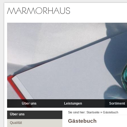
Über uns
Leistungen
Sortiment
Qualität
Lieferung
Marmor
Sie sind hier:
Startseite
»
Gästebuch
Über uns
Gästebuch
Partner
Verlegung
Granit A-P
Qualität