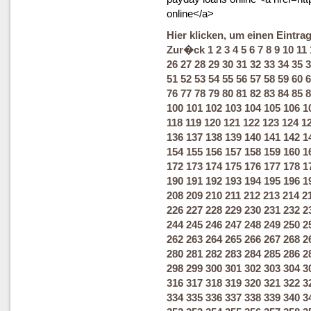
online</a>
Hier klicken, um einen Eintra
Zur�ck
1
2
3
4
5
6
7
8
9
10
11
26
27
28
29
30
31
32
33
34
35
3
51
52
53
54
55
56
57
58
59
60
6
76
77
78
79
80
81
82
83
84
85
8
100
101
102
103
104
105
106
1
118
119
120
121
122
123
124
1
136
137
138
139
140
141
142
1
154
155
156
157
158
159
160
1
172
173
174
175
176
177
178
1
190
191
192
193
194
195
196
1
208
209
210
211
212
213
214
2
226
227
228
229
230
231
232
2
244
245
246
247
248
249
250
2
262
263
264
265
266
267
268
2
280
281
282
283
284
285
286
2
298
299
300
301
302
303
304
3
316
317
318
319
320
321
322
3
334
335
336
337
338
339
340
3