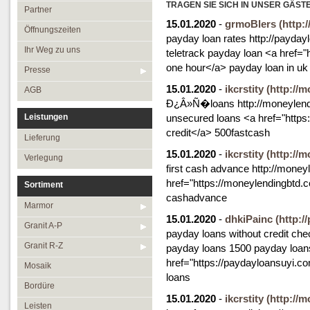
Öffnungszeiten
TRAGEN SIE SICH IN UNSER GÄST
Granit R-Z
Partner
15.01.2020
-
grmoBlers
(http:
Ihr Weg zu uns
Mosaik
Öffnungszeiten
payday loan rates http://payday
Presse
Bordüre
Ihr Weg zu uns
teletrack payday loan <a href="
one hour</a> payday loan in uk
AGB
Leisten
Presse
15.01.2020
-
ikcrstity
Medallions
(http://
AGB
Ð¿Â»Ñ�loans http://moneylendi
Antikmarmor
Leistungen
unsecured loans <a href="https
credit</a> 500fastcash
Lieferung
15.01.2020
-
ikcrstity
(http://
Verlegung
first cash advance http://money
href="https://moneylendingbtd.c
Sortiment
cashadvance
Marmor
15.01.2020
-
dhkiPainc
(http:/
Granit A-P
payday loans without credit che
Granit R-Z
payday loans 1500 payday loan
href="https://paydayloansuyi.c
Mosaik
loans
Bordüre
15.01.2020
-
ikcrstity
(http://
Leisten