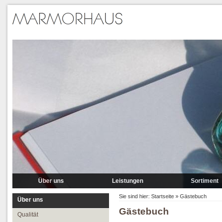
Über uns
Leistungen
Sortiment
Qualität
Lieferung
Marmor
Sie sind hier:
Startseite
»
Gästebuch
Über uns
Gästebuch
Partner
Verlegung
Granit A-P
Qualität