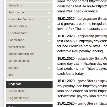
loans for poor credit http://mon
Medallions
cash loans fast <a href="https
loans</a> check advance
Antikmarmor
15.01.2020
-
aoigsgaspn
(http
Römischer Verband
and groves are on the irregularit
Marmorschale
levitra</a> Those headsets can
Duschwannen
15.01.2020
-
edgslstity
(http:/
Badewanne
fast cash 500 http://paydaylend
for bad credit <a href="https:/
Waschtische
california</a> payday lending
Küchenarbeitsplatte
15.01.2020
-
edgslstity
(http:/
Verlegematerial
same day cash http://paydaylen
Zubehör
bad credit <a href="https://pa
cash loans today
Info
15.01.2020
-
grmoBlers
(http:
Angebote
my payday loan http://paydaylo
loan no teletrack <a href="http
Frühbesteller
service</a> payday loan direct 
Lagerrestposten
15.01.2020
-
grmoBlers
(http: