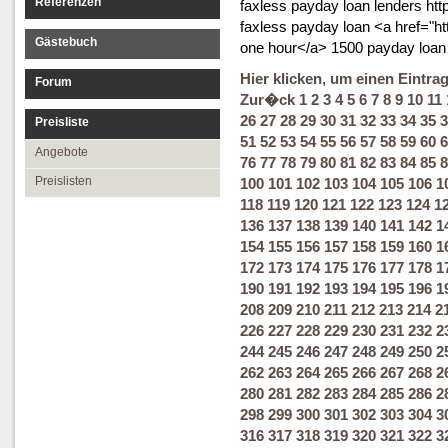
Referenzen
faxless payday loan lenders htt
faxless payday loan <a href="h
Gästebuch
one hour</a> 1500 payday loan
Hier klicken, um einen Eintra
Forum
Zur�ck
1
2
3
4
5
6
7
8
9
10
11
26
27
28
29
30
31
32
33
34
35
3
Preisliste
51
52
53
54
55
56
57
58
59
60
6
Angebote
76
77
78
79
80
81
82
83
84
85
8
Preislisten
100
101
102
103
104
105
106
1
118
119
120
121
122
123
124
1
136
137
138
139
140
141
142
1
154
155
156
157
158
159
160
1
172
173
174
175
176
177
178
1
190
191
192
193
194
195
196
1
208
209
210
211
212
213
214
2
226
227
228
229
230
231
232
2
244
245
246
247
248
249
250
2
262
263
264
265
266
267
268
2
280
281
282
283
284
285
286
2
298
299
300
301
302
303
304
3
316
317
318
319
320
321
322
3