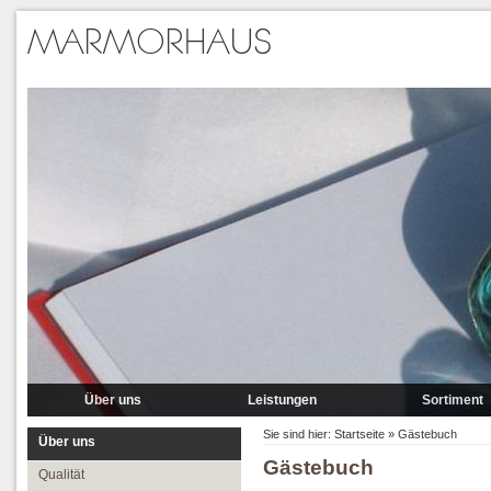
Über uns
Leistungen
Sortiment
Qualität
Lieferung
Marmor
Sie sind hier:
Startseite
»
Gästebuch
Über uns
Gästebuch
Partner
Verlegung
Granit A-P
Qualität