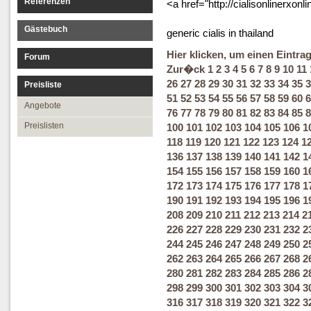
Referenzen
<a href="http://cialisonlinerxonl
Gästebuch
generic cialis in thailand
Hier klicken, um einen Eintra
Forum
Zur�ck
1
2
3
4
5
6
7
8
9
10
11
26
27
28
29
30
31
32
33
34
35
3
Preisliste
51
52
53
54
55
56
57
58
59
60
6
Angebote
76
77
78
79
80
81
82
83
84
85
8
Preislisten
100
101
102
103
104
105
106
1
118
119
120
121
122
123
124
1
136
137
138
139
140
141
142
1
154
155
156
157
158
159
160
1
172
173
174
175
176
177
178
1
190
191
192
193
194
195
196
1
208
209
210
211
212
213
214
2
226
227
228
229
230
231
232
2
244
245
246
247
248
249
250
2
262
263
264
265
266
267
268
2
280
281
282
283
284
285
286
2
298
299
300
301
302
303
304
3
316
317
318
319
320
321
322
3