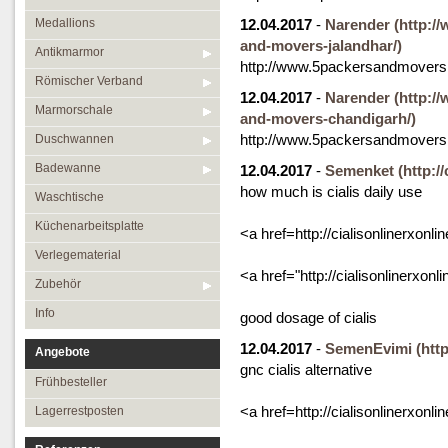
Medallions
12.04.2017
-
Narender
(http:/
and-movers-jalandhar/)
Antikmarmor
http://www.5packersandmovers.
Römischer Verband
12.04.2017
-
Narender
(http:/
Marmorschale
and-movers-chandigarh/)
http://www.5packersandmovers.
Duschwannen
Badewanne
12.04.2017
-
Semenket
(http:/
how much is cialis daily use
Waschtische
Küchenarbeitsplatte
<a href=http://cialisonlinerxonl
Verlegematerial
<a href="http://cialisonlinerxonl
Zubehör
Info
good dosage of cialis
12.04.2017
-
SemenEvimi
(htt
Angebote
gnc cialis alternative
Frühbesteller
<a href=http://cialisonlinerxonl
Lagerrestposten