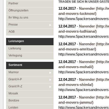
Öffnungszeiten
TRAGEN SIE SICH IN UNSER GÄST
Granit R-Z
Partner
12.04.2017
-
Narender
(http:/
Ihr Weg zu uns
Mosaik
Öffnungszeiten
and-movers-lucknow/)
Presse
Bordüre
Ihr Weg zu uns
http://www.5packersandmovers
AGB
Leisten
Presse
12.04.2017
-
Narender
(http:/
and-movers-ludhiana/)
Medallions
AGB
http://www.5packersandmovers.
Antikmarmor
Leistungen
12.04.2017
-
Narender
(http:/
Lieferung
and-movers-amritsar/)
http://www.5packersandmovers.
Verlegung
12.04.2017
-
Narender
(http:/
Sortiment
and-movers-mohali/)
http://www.5packersandmovers.
Marmor
12.04.2017
-
Narender
(http:/
Granit A-P
and-movers-shimla/)
Granit R-Z
http://www.5packersandmovers.
Mosaik
12.04.2017
-
Narender
(http:/
Bordüre
and-movers-jammu/)
http://www.5packersandmovers
Leisten