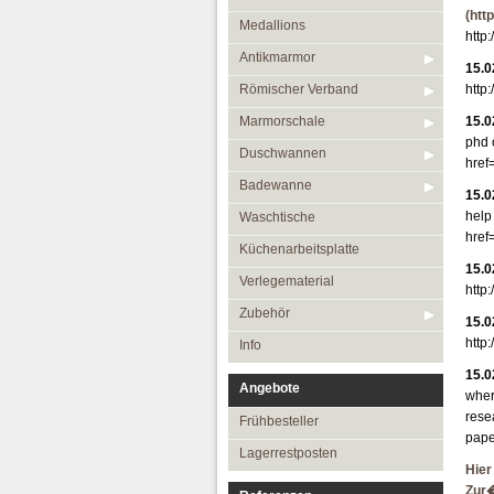
(htt
Medallions
http
Antikmarmor
15.0
Römischer Verband
http
Marmorschale
15.0
phd o
Duschwannen
href
Badewanne
15.0
help 
Waschtische
href
Küchenarbeitsplatte
15.0
Verlegematerial
http
Zubehör
15.0
http
Info
15.0
Angebote
wher
rese
Frühbesteller
pape
Lagerrestposten
Hier
Zur