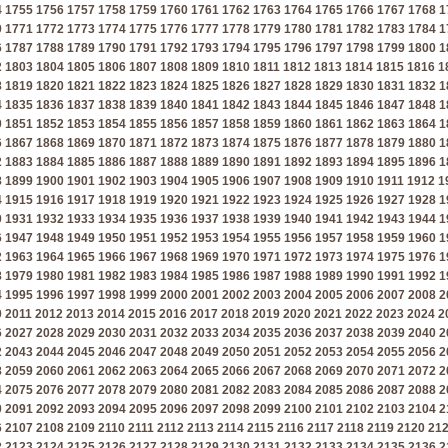
4
1755
1756
1757
1758
1759
1760
1761
1762
1763
1764
1765
1766
1767
1768
1
0
1771
1772
1773
1774
1775
1776
1777
1778
1779
1780
1781
1782
1783
1784
1
6
1787
1788
1789
1790
1791
1792
1793
1794
1795
1796
1797
1798
1799
1800
1
2
1803
1804
1805
1806
1807
1808
1809
1810
1811
1812
1813
1814
1815
1816
1
8
1819
1820
1821
1822
1823
1824
1825
1826
1827
1828
1829
1830
1831
1832
1
4
1835
1836
1837
1838
1839
1840
1841
1842
1843
1844
1845
1846
1847
1848
1
0
1851
1852
1853
1854
1855
1856
1857
1858
1859
1860
1861
1862
1863
1864
1
6
1867
1868
1869
1870
1871
1872
1873
1874
1875
1876
1877
1878
1879
1880
1
2
1883
1884
1885
1886
1887
1888
1889
1890
1891
1892
1893
1894
1895
1896
1
8
1899
1900
1901
1902
1903
1904
1905
1906
1907
1908
1909
1910
1911
1912
1
4
1915
1916
1917
1918
1919
1920
1921
1922
1923
1924
1925
1926
1927
1928
1
0
1931
1932
1933
1934
1935
1936
1937
1938
1939
1940
1941
1942
1943
1944
1
6
1947
1948
1949
1950
1951
1952
1953
1954
1955
1956
1957
1958
1959
1960
1
2
1963
1964
1965
1966
1967
1968
1969
1970
1971
1972
1973
1974
1975
1976
1
8
1979
1980
1981
1982
1983
1984
1985
1986
1987
1988
1989
1990
1991
1992
1
4
1995
1996
1997
1998
1999
2000
2001
2002
2003
2004
2005
2006
2007
2008
2
0
2011
2012
2013
2014
2015
2016
2017
2018
2019
2020
2021
2022
2023
2024
2
6
2027
2028
2029
2030
2031
2032
2033
2034
2035
2036
2037
2038
2039
2040
2
2
2043
2044
2045
2046
2047
2048
2049
2050
2051
2052
2053
2054
2055
2056
2
8
2059
2060
2061
2062
2063
2064
2065
2066
2067
2068
2069
2070
2071
2072
2
4
2075
2076
2077
2078
2079
2080
2081
2082
2083
2084
2085
2086
2087
2088
2
0
2091
2092
2093
2094
2095
2096
2097
2098
2099
2100
2101
2102
2103
2104
2
6
2107
2108
2109
2110
2111
2112
2113
2114
2115
2116
2117
2118
2119
2120
21
2
2123
2124
2125
2126
2127
2128
2129
2130
2131
2132
2133
2134
2135
2136
2