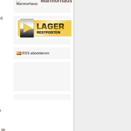
Marmorhaus
/)
RSS abonnieren
h
30