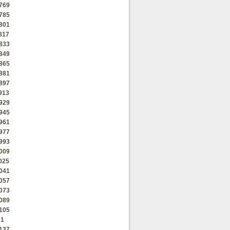
769
785
801
817
833
849
865
881
897
913
929
945
961
977
993
009
025
041
057
073
089
105
21
137