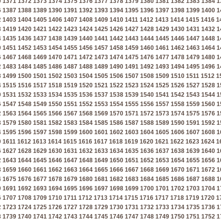
0
1371
1372
1373
1374
1375
1376
1377
1378
1379
1380
1381
1382
1383
1384
1
6
1387
1388
1389
1390
1391
1392
1393
1394
1395
1396
1397
1398
1399
1400
1
2
1403
1404
1405
1406
1407
1408
1409
1410
1411
1412
1413
1414
1415
1416
1
8
1419
1420
1421
1422
1423
1424
1425
1426
1427
1428
1429
1430
1431
1432
1
4
1435
1436
1437
1438
1439
1440
1441
1442
1443
1444
1445
1446
1447
1448
1
0
1451
1452
1453
1454
1455
1456
1457
1458
1459
1460
1461
1462
1463
1464
1
6
1467
1468
1469
1470
1471
1472
1473
1474
1475
1476
1477
1478
1479
1480
1
2
1483
1484
1485
1486
1487
1488
1489
1490
1491
1492
1493
1494
1495
1496
1
8
1499
1500
1501
1502
1503
1504
1505
1506
1507
1508
1509
1510
1511
1512
1
4
1515
1516
1517
1518
1519
1520
1521
1522
1523
1524
1525
1526
1527
1528
1
0
1531
1532
1533
1534
1535
1536
1537
1538
1539
1540
1541
1542
1543
1544
1
6
1547
1548
1549
1550
1551
1552
1553
1554
1555
1556
1557
1558
1559
1560
1
2
1563
1564
1565
1566
1567
1568
1569
1570
1571
1572
1573
1574
1575
1576
1
8
1579
1580
1581
1582
1583
1584
1585
1586
1587
1588
1589
1590
1591
1592
1
4
1595
1596
1597
1598
1599
1600
1601
1602
1603
1604
1605
1606
1607
1608
1
0
1611
1612
1613
1614
1615
1616
1617
1618
1619
1620
1621
1622
1623
1624
1
6
1627
1628
1629
1630
1631
1632
1633
1634
1635
1636
1637
1638
1639
1640
1
2
1643
1644
1645
1646
1647
1648
1649
1650
1651
1652
1653
1654
1655
1656
1
8
1659
1660
1661
1662
1663
1664
1665
1666
1667
1668
1669
1670
1671
1672
1
4
1675
1676
1677
1678
1679
1680
1681
1682
1683
1684
1685
1686
1687
1688
1
0
1691
1692
1693
1694
1695
1696
1697
1698
1699
1700
1701
1702
1703
1704
1
6
1707
1708
1709
1710
1711
1712
1713
1714
1715
1716
1717
1718
1719
1720
1
2
1723
1724
1725
1726
1727
1728
1729
1730
1731
1732
1733
1734
1735
1736
1
8
1739
1740
1741
1742
1743
1744
1745
1746
1747
1748
1749
1750
1751
1752
1