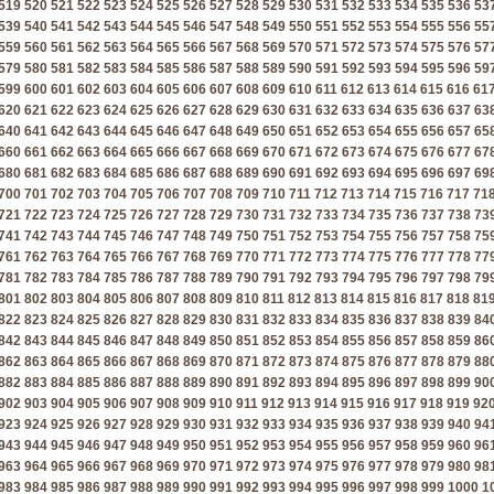
519
520
521
522
523
524
525
526
527
528
529
530
531
532
533
534
535
536
53
539
540
541
542
543
544
545
546
547
548
549
550
551
552
553
554
555
556
55
559
560
561
562
563
564
565
566
567
568
569
570
571
572
573
574
575
576
57
579
580
581
582
583
584
585
586
587
588
589
590
591
592
593
594
595
596
59
599
600
601
602
603
604
605
606
607
608
609
610
611
612
613
614
615
616
61
620
621
622
623
624
625
626
627
628
629
630
631
632
633
634
635
636
637
63
640
641
642
643
644
645
646
647
648
649
650
651
652
653
654
655
656
657
65
660
661
662
663
664
665
666
667
668
669
670
671
672
673
674
675
676
677
67
680
681
682
683
684
685
686
687
688
689
690
691
692
693
694
695
696
697
69
700
701
702
703
704
705
706
707
708
709
710
711
712
713
714
715
716
717
71
721
722
723
724
725
726
727
728
729
730
731
732
733
734
735
736
737
738
73
741
742
743
744
745
746
747
748
749
750
751
752
753
754
755
756
757
758
75
761
762
763
764
765
766
767
768
769
770
771
772
773
774
775
776
777
778
77
781
782
783
784
785
786
787
788
789
790
791
792
793
794
795
796
797
798
79
801
802
803
804
805
806
807
808
809
810
811
812
813
814
815
816
817
818
81
822
823
824
825
826
827
828
829
830
831
832
833
834
835
836
837
838
839
84
842
843
844
845
846
847
848
849
850
851
852
853
854
855
856
857
858
859
86
862
863
864
865
866
867
868
869
870
871
872
873
874
875
876
877
878
879
88
882
883
884
885
886
887
888
889
890
891
892
893
894
895
896
897
898
899
90
902
903
904
905
906
907
908
909
910
911
912
913
914
915
916
917
918
919
92
923
924
925
926
927
928
929
930
931
932
933
934
935
936
937
938
939
940
94
943
944
945
946
947
948
949
950
951
952
953
954
955
956
957
958
959
960
96
963
964
965
966
967
968
969
970
971
972
973
974
975
976
977
978
979
980
98
983
984
985
986
987
988
989
990
991
992
993
994
995
996
997
998
999
1000
1