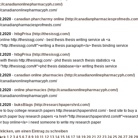
p://canadianonlinepharmacyph.com/)
://canadianonlinepharmacyph.com/
2.2020
-
canadian pharcharmy online
(http://canadianpharmaciesprofmeds.com
://canadianpharmaciesprofmeds.com/
2.2020
-
htbgPrisa
(http://thesissgj.com/)
nline http://thesissgj.com/ - best thesis thesis writing service uk <a
="http://thesissgj.com/#">writing a thesis paragraph</a> thesis binding service
2.2020
-
htbgPrisa
(http://thesissgj.com/)
with thesis http://thesissgj.com/ - phd thesis search thesis statistics <a
="http://thesissgj.com/#">phd thesis database</a> writing thesis service
2.2020
-
canadian online pharmacies
(http://canadianonlinepharmacyph.com/)
://canadianonlinepharmacyph.com/
2.2020
-
online pharmacies
(http://canadianonlinepharmacyph.com/)
://canadianonlinepharmacyph.com/
2.2020
-
buksBlags
(http://researchpapershrd.com/)
e to buy college research papers http://researchpapershrd.com/ - best site to buy a
arch paper buy research papers <a href="http://researchpapershrd.com/#">researc
r buy online</a> i need someone to write my research paper
 klicken, um einen Eintrag zu schreiben
�ck
1
2
3
4
5
6
7
8
9
10
11
12
13
14
15
16
17
18
19
20
21
22
23
24
25
26
27
28
29