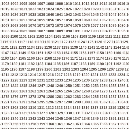
2
1003
1004
1005
1006
1007
1008
1009
1010
1011
1012
1013
1014
1015
1016
1
8
1019
1020
1021
1022
1023
1024
1025
1026
1027
1028
1029
1030
1031
1032
1
4
1035
1036
1037
1038
1039
1040
1041
1042
1043
1044
1045
1046
1047
1048
1
0
1051
1052
1053
1054
1055
1056
1057
1058
1059
1060
1061
1062
1063
1064
1
6
1067
1068
1069
1070
1071
1072
1073
1074
1075
1076
1077
1078
1079
1080
1
2
1083
1084
1085
1086
1087
1088
1089
1090
1091
1092
1093
1094
1095
1096
1
8
1099
1100
1101
1102
1103
1104
1105
1106
1107
1108
1109
1110
1111
1112
1113
1115
1116
1117
1118
1119
1120
1121
1122
1123
1124
1125
1126
1127
1128
1129
0
1131
1132
1133
1134
1135
1136
1137
1138
1139
1140
1141
1142
1143
1144
114
6
1147
1148
1149
1150
1151
1152
1153
1154
1155
1156
1157
1158
1159
1160
116
2
1163
1164
1165
1166
1167
1168
1169
1170
1171
1172
1173
1174
1175
1176
117
8
1179
1180
1181
1182
1183
1184
1185
1186
1187
1188
1189
1190
1191
1192
119
4
1195
1196
1197
1198
1199
1200
1201
1202
1203
1204
1205
1206
1207
1208
12
0
1211
1212
1213
1214
1215
1216
1217
1218
1219
1220
1221
1222
1223
1224
1
6
1227
1228
1229
1230
1231
1232
1233
1234
1235
1236
1237
1238
1239
1240
1
2
1243
1244
1245
1246
1247
1248
1249
1250
1251
1252
1253
1254
1255
1256
1
8
1259
1260
1261
1262
1263
1264
1265
1266
1267
1268
1269
1270
1271
1272
1
4
1275
1276
1277
1278
1279
1280
1281
1282
1283
1284
1285
1286
1287
1288
1
0
1291
1292
1293
1294
1295
1296
1297
1298
1299
1300
1301
1302
1303
1304
1
6
1307
1308
1309
1310
1311
1312
1313
1314
1315
1316
1317
1318
1319
1320
1
2
1323
1324
1325
1326
1327
1328
1329
1330
1331
1332
1333
1334
1335
1336
1
8
1339
1340
1341
1342
1343
1344
1345
1346
1347
1348
1349
1350
1351
1352
1
4
1355
1356
1357
1358
1359
1360
1361
1362
1363
1364
1365
1366
1367
1368
1