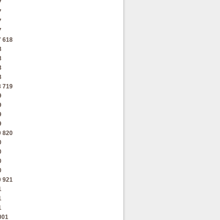
7
7
7
7
7
618
8
8
8
8
8
719
9
9
9
9
9
820
0
0
0
0
0
921
1
1
1
001