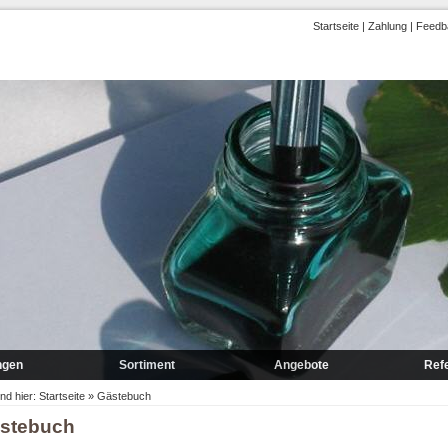
Startseite
|
Zahlung
|
Feedb
ngen
Sortiment
Angebote
Ref
rung
Marmor
Frühbesteller
ind hier:
Startseite
»
Gästebuch
stebuch
gung
Granit A-P
Lagerrestposten