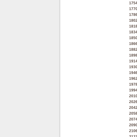
175
177
178
180
181
183
185
186
188
189
191
193
194
196
197
199
201
202
204
205
207
209
210
212