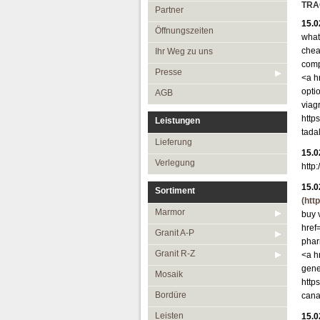
Öffnungszeiten
TRA
Partner
15.0
Ihr Weg zu uns
Öffnungszeiten
what
Presse
chea
Ihr Weg zu uns
com
AGB
Presse
<a h
opti
AGB
viag
http
Leistungen
tada
Lieferung
15.0
Verlegung
http
15.0
Sortiment
(htt
Marmor
buy 
href
Granit A-P
phar
Granit R-Z
<a h
gene
Mosaik
http
Bordüre
cana
Leisten
15.0