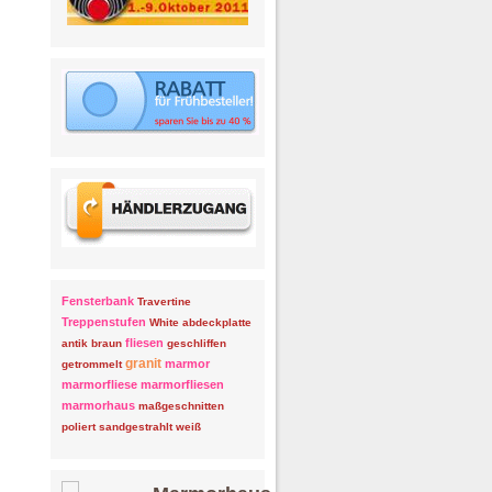
Fensterbank
Travertine
Treppenstufen
White
abdeckplatte
fliesen
antik
braun
geschliffen
granit
marmor
getrommelt
marmorfliese
marmorfliesen
marmorhaus
maßgeschnitten
poliert
sandgestrahlt
weiß