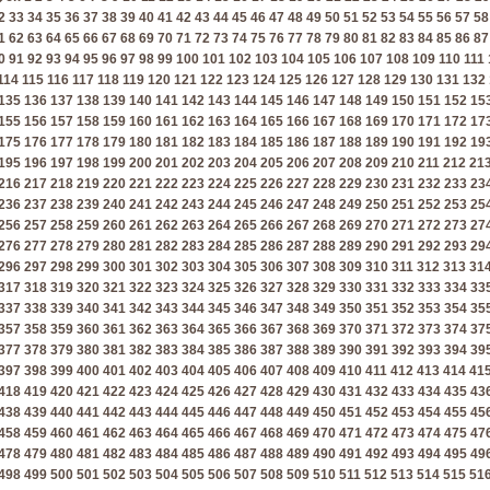
2
33
34
35
36
37
38
39
40
41
42
43
44
45
46
47
48
49
50
51
52
53
54
55
56
57
58
1
62
63
64
65
66
67
68
69
70
71
72
73
74
75
76
77
78
79
80
81
82
83
84
85
86
87
0
91
92
93
94
95
96
97
98
99
100
101
102
103
104
105
106
107
108
109
110
111
114
115
116
117
118
119
120
121
122
123
124
125
126
127
128
129
130
131
132
135
136
137
138
139
140
141
142
143
144
145
146
147
148
149
150
151
152
15
155
156
157
158
159
160
161
162
163
164
165
166
167
168
169
170
171
172
17
175
176
177
178
179
180
181
182
183
184
185
186
187
188
189
190
191
192
19
195
196
197
198
199
200
201
202
203
204
205
206
207
208
209
210
211
212
21
216
217
218
219
220
221
222
223
224
225
226
227
228
229
230
231
232
233
23
236
237
238
239
240
241
242
243
244
245
246
247
248
249
250
251
252
253
25
256
257
258
259
260
261
262
263
264
265
266
267
268
269
270
271
272
273
27
276
277
278
279
280
281
282
283
284
285
286
287
288
289
290
291
292
293
29
296
297
298
299
300
301
302
303
304
305
306
307
308
309
310
311
312
313
31
317
318
319
320
321
322
323
324
325
326
327
328
329
330
331
332
333
334
33
337
338
339
340
341
342
343
344
345
346
347
348
349
350
351
352
353
354
35
357
358
359
360
361
362
363
364
365
366
367
368
369
370
371
372
373
374
37
377
378
379
380
381
382
383
384
385
386
387
388
389
390
391
392
393
394
39
397
398
399
400
401
402
403
404
405
406
407
408
409
410
411
412
413
414
41
418
419
420
421
422
423
424
425
426
427
428
429
430
431
432
433
434
435
43
438
439
440
441
442
443
444
445
446
447
448
449
450
451
452
453
454
455
45
458
459
460
461
462
463
464
465
466
467
468
469
470
471
472
473
474
475
47
478
479
480
481
482
483
484
485
486
487
488
489
490
491
492
493
494
495
49
498
499
500
501
502
503
504
505
506
507
508
509
510
511
512
513
514
515
51