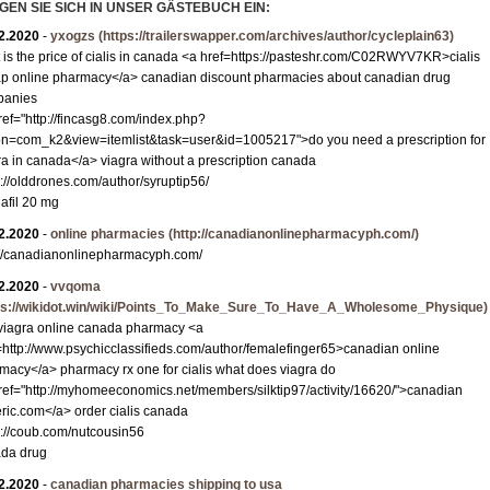
GEN SIE SICH IN UNSER GÄSTEBUCH EIN:
Granit R-Z
2.2020
-
yxogzs
(https://trailerswapper.com/archives/author/cycleplain63)
Mosaik
 is the price of cialis in canada <a href=https://pasteshr.com/C02RWYV7KR>cialis
Bordüre
p online pharmacy</a> canadian discount pharmacies about canadian drug
panies
Leisten
ref="http://fincasg8.com/index.php?
Medallions
on=com_k2&view=itemlist&task=user&id=1005217">do you need a prescription for
ra in canada</a> viagra without a prescription canada
Antikmarmor
s://olddrones.com/author/syruptip56/
lafil 20 mg
2.2020
-
online pharmacies
(http://canadianonlinepharmacyph.com/)
://canadianonlinepharmacyph.com/
2.2020
-
vvqoma
ps://wikidot.win/wiki/Points_To_Make_Sure_To_Have_A_Wholesome_Physique)
viagra online canada pharmacy <a
=http://www.psychicclassifieds.com/author/femalefinger65>canadian online
macy</a> pharmacy rx one for cialis what does viagra do
ref="http://myhomeeconomics.net/members/silktip97/activity/16620/">canadian
ric.com</a> order cialis canada
s://coub.com/nutcousin56
da drug
2.2020
-
canadian pharmacies shipping to usa