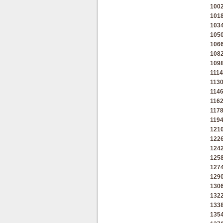
100
101
103
105
106
108
109
1114
113
114
116
117
119
121
122
124
125
127
129
130
132
133
135