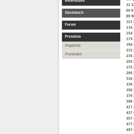
Referenzen
31
3
60
6
Gästebuch
89
9
113
Forum
134
154
Preisliste
174
194
Angebote
215
Preislisten
235
255
275
295
316
336
356
376
396
417
437
457
477
497