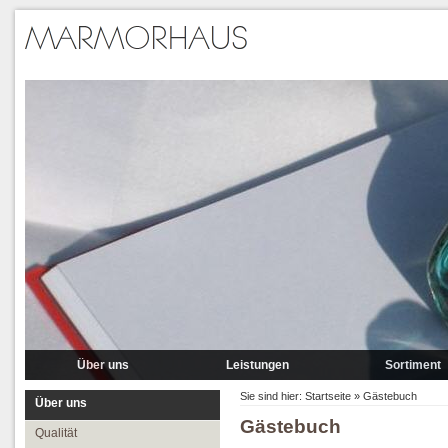
Über uns
Leistungen
Sortiment
Qualität
Lieferung
Marmor
Sie sind hier:
Startseite
»
Gästebuch
Über uns
Gästebuch
Partner
Verlegung
Granit A-P
Qualität