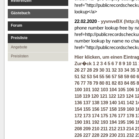
Referenzen
href="http://publicrecordschec
lookup</a>
Gästebuch
22.02.2020
-
yyvnveBX
(http:
Forum
phone number lookup free by 
href=http://publicrecordscheck
Preisliste
number lookup by name no cha
href="http://publicrecordsche
Angebote
Preislisten
Hier klicken, um einen Eintra
Zur�ck
1
2
3
4
5
6
7
8
9
10
11
26
27
28
29
30
31
32
33
34
35
3
51
52
53
54
55
56
57
58
59
60
6
76
77
78
79
80
81
82
83
84
85
8
100
101
102
103
104
105
106
1
118
119
120
121
122
123
124
1
136
137
138
139
140
141
142
1
154
155
156
157
158
159
160
1
172
173
174
175
176
177
178
1
190
191
192
193
194
195
196
1
208
209
210
211
212
213
214
2
226
227
228
229
230
231
232
2