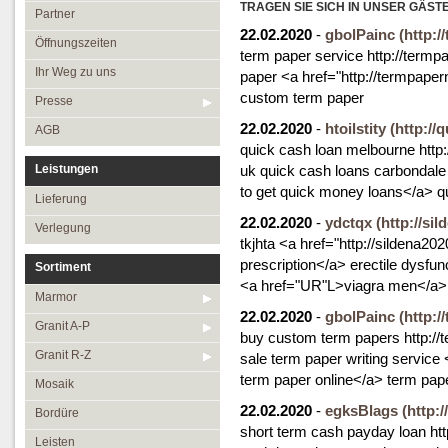
Öffnungszeiten
TRAGEN SIE SICH IN UNSER GÄST
Granit R-Z
Partner
22.02.2020
-
gbolPainc
(http:
Ihr Weg zu uns
Mosaik
Öffnungszeiten
term paper service http://termp
Presse
Bordüre
Ihr Weg zu uns
paper <a href="http://termpaper
custom term paper
AGB
Leisten
Presse
22.02.2020
-
htoilstity
Medallions
(http://
AGB
quick cash loan melbourne http:
Antikmarmor
Leistungen
uk quick cash loans carbondale 
to get quick money loans</a> qu
Lieferung
22.02.2020
-
ydctqx
(http://si
Verlegung
tkjhta <a href="http://sildena2
prescription</a> erectile dysfun
Sortiment
<a href="UR"L>viagra men</a> 
Marmor
22.02.2020
-
gbolPainc
(http:
Granit A-P
buy custom term papers http://t
Granit R-Z
sale term paper writing service
term paper online</a> term pap
Mosaik
22.02.2020
-
egksBlags
(http:
Bordüre
short term cash payday loan htt
Leisten