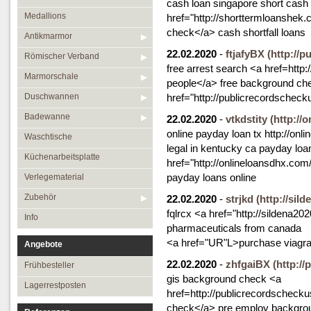
cash loan singapore short cash
Medallions
href="http://shorttermloanshek.
check</a> cash shortfall loans
Antikmarmor
22.02.2020
-
ftjafyBX
(http://
Römischer Verband
free arrest search <a href=http
Marmorschale
people</a> free background ch
Duschwannen
href="http://publicrecordsche
Badewanne
22.02.2020
-
vtkdstity
(http://
online payday loan tx http://onl
Waschtische
legal in kentucky ca payday loa
Küchenarbeitsplatte
href="http://onlineloansdhx.com
payday loans online
Verlegematerial
Zubehör
22.02.2020
-
strjkd
(http://sil
fqlrcx <a href="http://sildena
Info
pharmaceuticals from canada
<a href="UR"L>purchase viagr
Angebote
22.02.2020
-
zhfgaiBX
(http:/
Frühbesteller
gis background check <a
Lagerrestposten
href=http://publicrecordschec
check</a> pre employ backgro